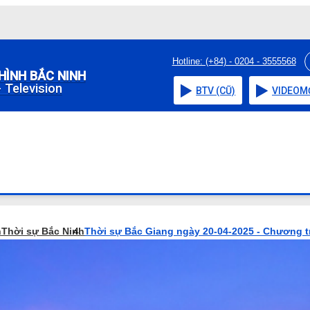
Hotline: (+84) - 0204 - 3555568
HÌNH BẮC NINH
 Television
BTV (CŨ)
VIDEO
M
h
Thời sự Bắc Ninh
Thời sự Bắc Giang ngày 20-04-2025 - Chương t