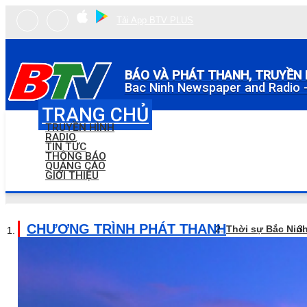
Tải App BTV PLUS
BÁO VÀ PHÁT THANH, TRUYỀN 
Bac Ninh Newspaper and Radio -
TRANG CHỦ
TRUYỀN HÌNH
RADIO
TIN TỨC
THÔNG BÁO
QUẢNG CÁO
GIỚI THIỆU
CHƯƠNG TRÌNH PHÁT THANH
Thời sự Bắc Nin