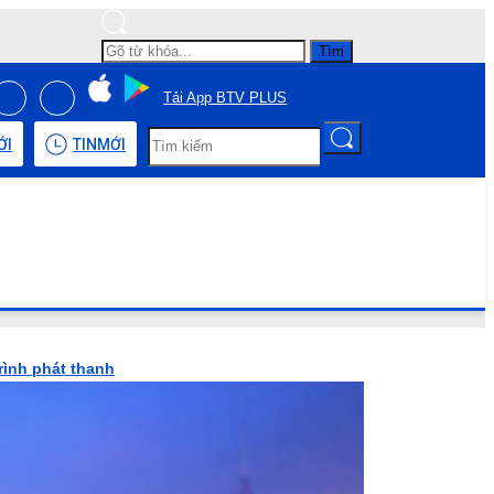
Tìm
Tải App BTV PLUS
ỚI
TIN
MỚI
rình phát thanh