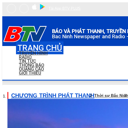
Tải App BTV PLUS
BÁO VÀ PHÁT THANH, TRUYỀN 
Bac Ninh Newspaper and Radio -
TRANG CHỦ
TRUYỀN HÌNH
RADIO
TIN TỨC
THÔNG BÁO
QUẢNG CÁO
GIỚI THIỆU
CHƯƠNG TRÌNH PHÁT THANH
Thời sự Bắc Nin