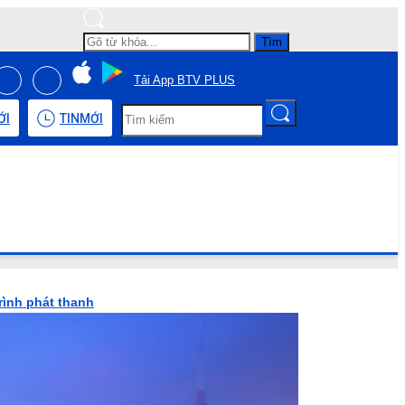
Tìm
Tải App BTV PLUS
ỚI
TIN
MỚI
rình phát thanh