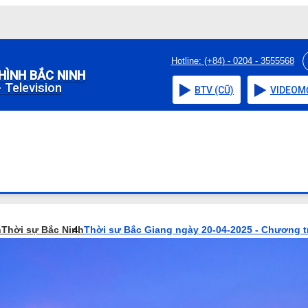
Hotline: (+84) - 0204 - 3555568
HÌNH BẮC NINH
 Television
BTV (CŨ)
VIDEO
M
h
Thời sự Bắc Ninh
Thời sự Bắc Giang ngày 20-04-2025 - Chương t