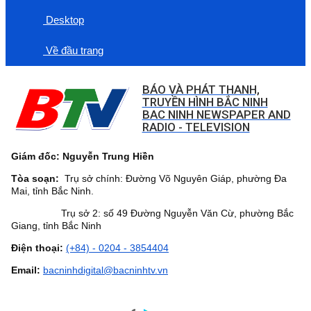
Desktop
Về đầu trang
BÁO VÀ PHÁT THANH,
TRUYỀN HÌNH BẮC NINH
BAC NINH NEWSPAPER AND
RADIO - TELEVISION
Giám đốc: Nguyễn Trung Hiền
Tòa soạn:
Trụ sở chính: Đường Võ Nguyên Giáp, phường Đa
Mai, tỉnh Bắc Ninh.
Trụ sở 2: số 49 Đường Nguyễn Văn Cừ, phường Bắc
Giang, tỉnh Bắc Ninh
Điện thoại:
(+84) - 0204 - 3854404
Email:
bacninhdigital@bacninhtv.vn