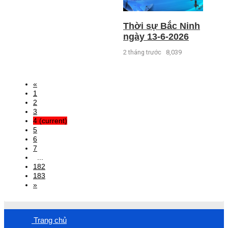
Thời sự Bắc Ninh
ngày 13-6-2026
2 tháng trước
8,039
«
1
2
3
4
(current)
5
6
7
...
182
183
»
Trang chủ