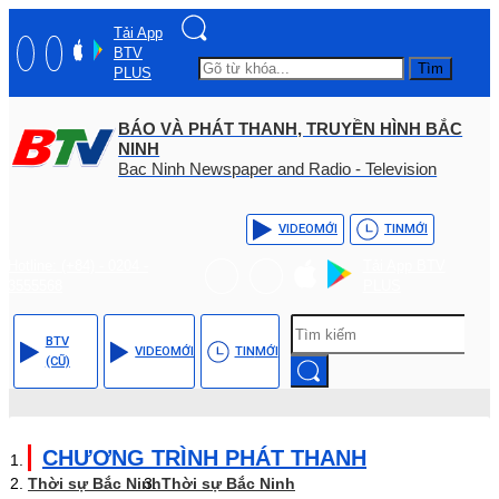
Tải App
BTV
Tìm
PLUS
BÁO VÀ PHÁT THANH, TRUYỀN HÌNH BẮC
NINH
Bac Ninh Newspaper and Radio - Television
VIDEO
MỚI
TIN
MỚI
Hotline: (+84) - 0204 -
Tải App BTV
3555568
PLUS
BTV
VIDEO
MỚI
TIN
MỚI
(CŨ)
CHƯƠNG TRÌNH PHÁT THANH
Thời sự Bắc Ninh
Thời sự Bắc Ninh