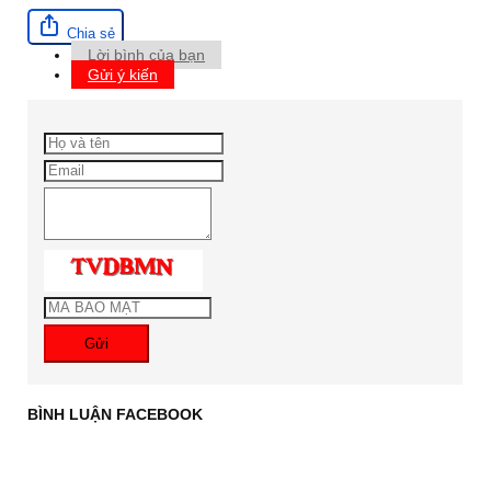
Chia sẻ
Lời bình của bạn
Gửi ý kiến
Gửi
BÌNH LUẬN FACEBOOK