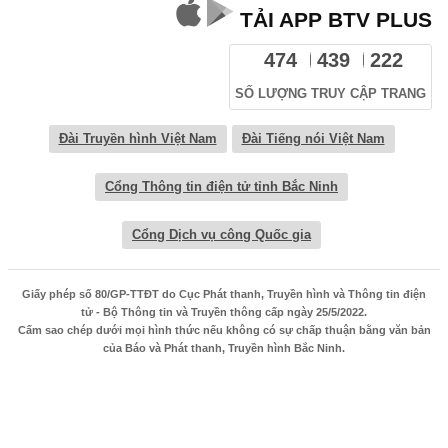
TẢI APP BTV PLUS
474
439
222
SỐ LƯỢNG TRUY CẬP TRANG
Đài Truyền hình Việt Nam
Đài Tiếng nói Việt Nam
Cổng Thông tin điện tử tỉnh Bắc Ninh
Cổng Dịch vụ công Quốc gia
Giấy phép số 80/GP-TTĐT do Cục Phát thanh, Truyền hình và Thông tin điện
tử - Bộ Thông tin và Truyền thông cấp ngày 25/5/2022.
Cấm sao chép dưới mọi hình thức nếu không có sự chấp thuận bằng văn bản
của Báo và Phát thanh, Truyền hình Bắc Ninh.