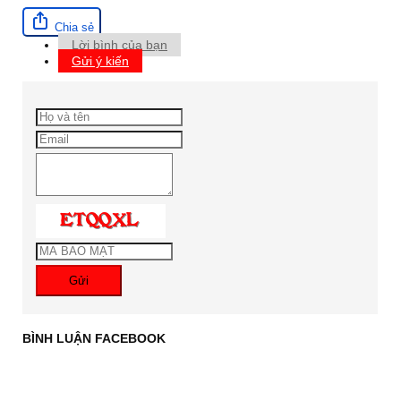
Chia sẻ
Lời bình của bạn
Gửi ý kiến
Gửi
BÌNH LUẬN FACEBOOK