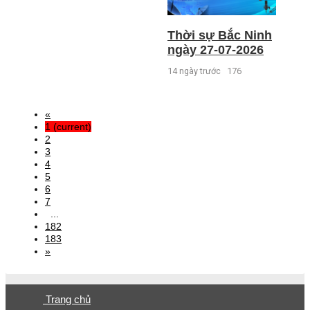
Thời sự Bắc Ninh
ngày 27-07-2026
14 ngày trước
176
«
1
(current)
2
3
4
5
6
7
...
182
183
»
Trang chủ