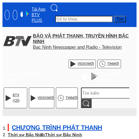
Tải App
BTV
Tìm
PLUS
BÁO VÀ PHÁT THANH, TRUYỀN HÌNH BẮC
NINH
Bac Ninh Newspaper and Radio - Television
VIDEO
MỚI
TIN
MỚI
Hotline: (+84) - 0204 -
Tải App BTV
3555568
PLUS
BTV
VIDEO
MỚI
TIN
MỚI
(CŨ)
CHƯƠNG TRÌNH PHÁT THANH
Thời sự Bắc Ninh
Thời sự Bắc Ninh