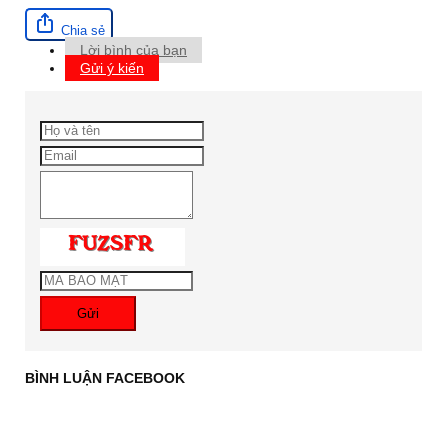
Chia sẻ
Lời bình của bạn
Gửi ý kiến
Gửi
BÌNH LUẬN FACEBOOK