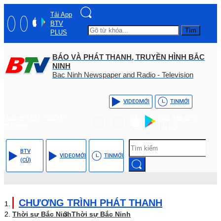
Tải App
BTV
Tìm
PLUS
BÁO VÀ PHÁT THANH, TRUYỀN HÌNH BẮC
NINH
Bac Ninh Newspaper and Radio - Television
VIDEO
MỚI
TIN
MỚI
Hotline: (+84) - 0204 -
Tải App BTV
3555568
PLUS
BTV
VIDEO
MỚI
TIN
MỚI
(CŨ)
CHƯƠNG TRÌNH PHÁT THANH
Thời sự Bắc Ninh
Thời sự Bắc Ninh