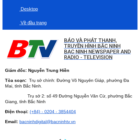
Desktop
Về đầu trang
BÁO VÀ PHÁT THANH,
TRUYỀN HÌNH BẮC NINH
BAC NINH NEWSPAPER AND
RADIO - TELEVISION
Giám đốc: Nguyễn Trung Hiền
Tòa soạn:
Trụ sở chính: Đường Võ Nguyên Giáp, phường Đa
Mai, tỉnh Bắc Ninh.
Trụ sở 2: số 49 Đường Nguyễn Văn Cừ, phường Bắc
Giang, tỉnh Bắc Ninh
Điện thoại:
(+84) - 0204 - 3854404
Email:
bacninhdigital@bacninhtv.vn