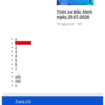
Thời sự Bắc Ninh
ngày 25-07-2026
13 ngày trước
109
«
1
(current)
2
3
4
5
6
7
...
182
183
»
Trang chủ