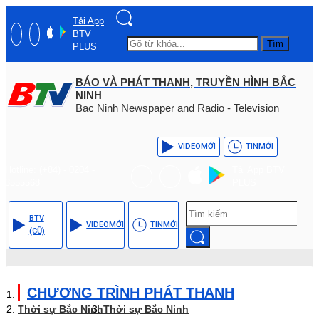
Tải App
BTV
Tìm
PLUS
BÁO VÀ PHÁT THANH, TRUYỀN HÌNH BẮC
NINH
Bac Ninh Newspaper and Radio - Television
VIDEO
MỚI
TIN
MỚI
Hotline: (+84) - 0204 -
Tải App BTV
3555568
PLUS
BTV
VIDEO
MỚI
TIN
MỚI
(CŨ)
CHƯƠNG TRÌNH PHÁT THANH
Thời sự Bắc Ninh
Thời sự Bắc Ninh