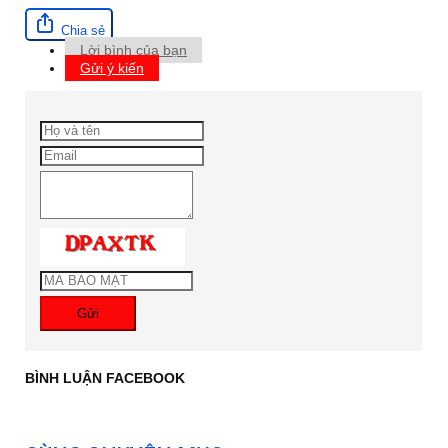
Chia sẻ
Lời bình của bạn
Gửi ý kiến
Gửi
BÌNH LUẬN FACEBOOK