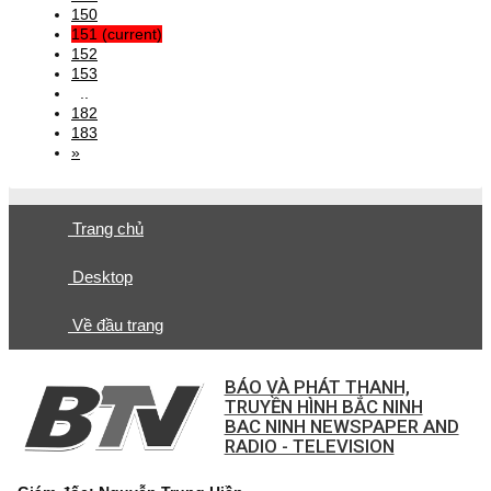
150
151
(current)
152
153
..
182
183
»
Trang chủ
Desktop
Về đầu trang
BÁO VÀ PHÁT THANH,
TRUYỀN HÌNH BẮC NINH
BAC NINH NEWSPAPER AND
RADIO - TELEVISION