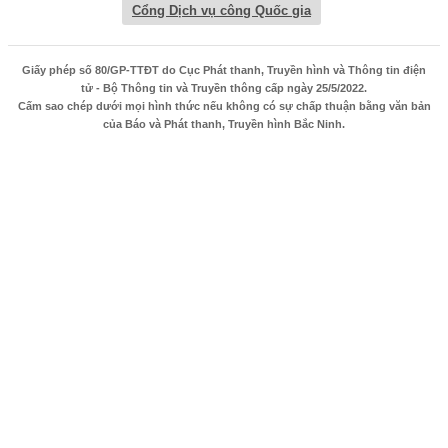
Cổng Dịch vụ công Quốc gia
Giấy phép số 80/GP-TTĐT do Cục Phát thanh, Truyền hình và Thông tin điện
tử - Bộ Thông tin và Truyền thông cấp ngày 25/5/2022.
Cấm sao chép dưới mọi hình thức nếu không có sự chấp thuận bằng văn bản
của Báo và Phát thanh, Truyền hình Bắc Ninh.