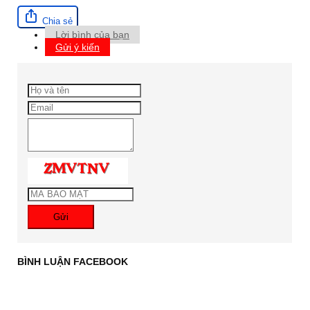
Chia sẻ
Lời bình của bạn
Gửi ý kiến
Gửi
BÌNH LUẬN FACEBOOK