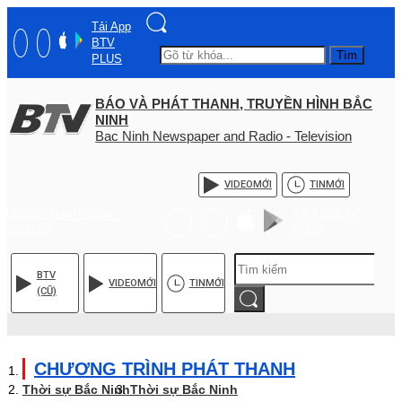
Tải App
BTV
Tìm
PLUS
BÁO VÀ PHÁT THANH, TRUYỀN HÌNH BẮC
NINH
Bac Ninh Newspaper and Radio - Television
VIDEO
MỚI
TIN
MỚI
Hotline: (+84) - 0204 -
Tải App BTV
3555568
PLUS
BTV
VIDEO
MỚI
TIN
MỚI
(CŨ)
CHƯƠNG TRÌNH PHÁT THANH
Thời sự Bắc Ninh
Thời sự Bắc Ninh