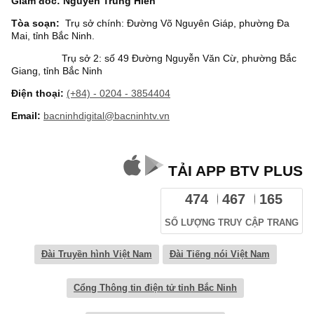
Giám đốc: Nguyễn Trung Hiền
Tòa soạn:
Trụ sở chính: Đường Võ Nguyên Giáp, phường Đa
Mai, tỉnh Bắc Ninh.
Trụ sở 2: số 49 Đường Nguyễn Văn Cừ, phường Bắc
Giang, tỉnh Bắc Ninh
Điện thoại:
(+84) - 0204 - 3854404
Email:
bacninhdigital@bacninhtv.vn
TẢI APP BTV PLUS
474
467
165
SỐ LƯỢNG TRUY CẬP TRANG
Đài Truyền hình Việt Nam
Đài Tiếng nói Việt Nam
Cổng Thông tin điện tử tỉnh Bắc Ninh