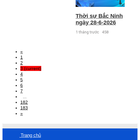
Thời sự Bắc Ninh
ngày 28-6-2026
1 tháng trước
458
«
1
2
3
(current)
4
5
6
7
...
182
183
»
Trang chủ