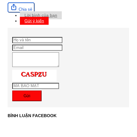
Chia sẻ
Lời bình của bạn
Gửi ý kiến
Gửi
BÌNH LUẬN FACEBOOK