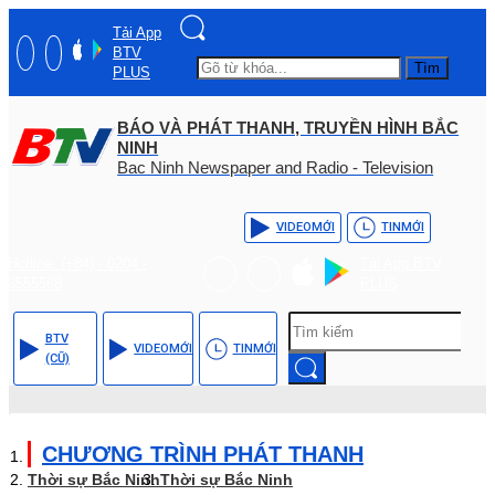
Tải App
BTV
Tìm
PLUS
BÁO VÀ PHÁT THANH, TRUYỀN HÌNH BẮC
NINH
Bac Ninh Newspaper and Radio - Television
VIDEO
MỚI
TIN
MỚI
Hotline: (+84) - 0204 -
Tải App BTV
3555568
PLUS
BTV
VIDEO
MỚI
TIN
MỚI
(CŨ)
CHƯƠNG TRÌNH PHÁT THANH
Thời sự Bắc Ninh
Thời sự Bắc Ninh