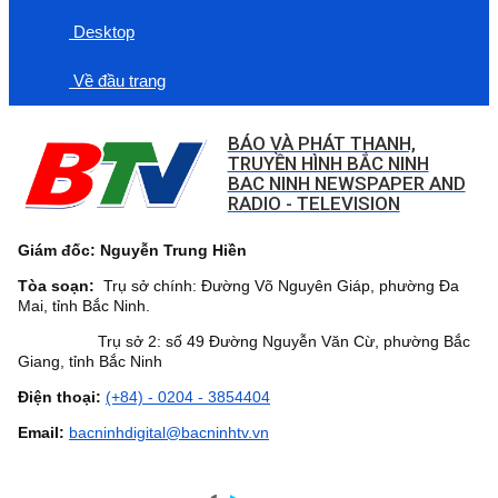
Desktop
Về đầu trang
BÁO VÀ PHÁT THANH,
TRUYỀN HÌNH BẮC NINH
BAC NINH NEWSPAPER AND
RADIO - TELEVISION
Giám đốc: Nguyễn Trung Hiền
Tòa soạn:
Trụ sở chính: Đường Võ Nguyên Giáp, phường Đa
Mai, tỉnh Bắc Ninh.
Trụ sở 2: số 49 Đường Nguyễn Văn Cừ, phường Bắc
Giang, tỉnh Bắc Ninh
Điện thoại:
(+84) - 0204 - 3854404
Email:
bacninhdigital@bacninhtv.vn