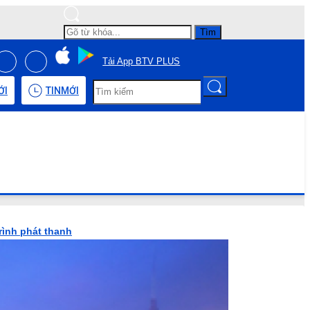
Tìm
Tải App BTV PLUS
ỚI
TIN
MỚI
rình phát thanh