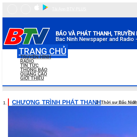
Tải App BTV PLUS
BÁO VÀ PHÁT THANH, TRUYỀN 
Bac Ninh Newspaper and Radio -
TRANG CHỦ
TRUYỀN HÌNH
RADIO
TIN TỨC
THÔNG BÁO
QUẢNG CÁO
GIỚI THIỆU
CHƯƠNG TRÌNH PHÁT THANH
Thời sự Bắc Nin