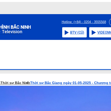
Hotline: (+84) - 0204 - 3555568
HÌNH BẮC NINH
 Television
BTV (CŨ)
VIDEO
M
h
Thời sự Bắc Ninh
Thời sự Bắc Giang ngày 01-05-2025 - Chương t