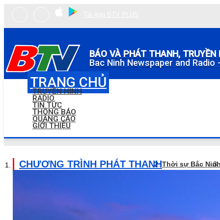
Tải App BTV PLUS
BÁO VÀ PHÁT THANH, TRUYỀN 
Bac Ninh Newspaper and Radio -
TRANG CHỦ
TRUYỀN HÌNH
RADIO
TIN TỨC
THÔNG BÁO
QUẢNG CÁO
GIỚI THIỆU
CHƯƠNG TRÌNH PHÁT THANH
Thời sự Bắc Nin