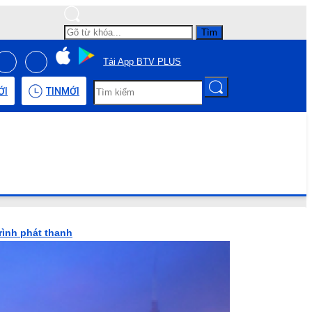
Tìm
Tải App BTV PLUS
ỚI
TIN
MỚI
rình phát thanh