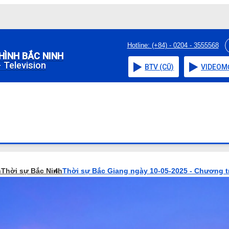
Hotline: (+84) - 0204 - 3555568
HÌNH BẮC NINH
 Television
BTV (CŨ)
VIDEO
M
h
Thời sự Bắc Ninh
Thời sự Bắc Giang ngày 10-05-2025 - Chương t