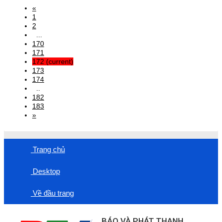
«
1
2
...
170
171
172
(current)
173
174
..
182
183
»
Trang chủ
Desktop
Về đầu trang
BÁO VÀ PHÁT THANH,