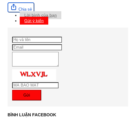
Chia sẻ
Lời bình của bạn
Gửi ý kiến
Gửi
BÌNH LUẬN FACEBOOK