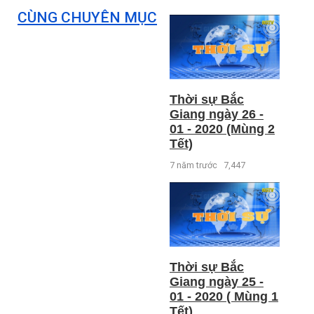
CÙNG CHUYÊN MỤC
Thời sự Bắc
Giang ngày 26 -
01 - 2020 (Mùng 2
Tết)
7 năm trước
7,447
Thời sự Bắc
Giang ngày 25 -
01 - 2020 ( Mùng 1
Tết)