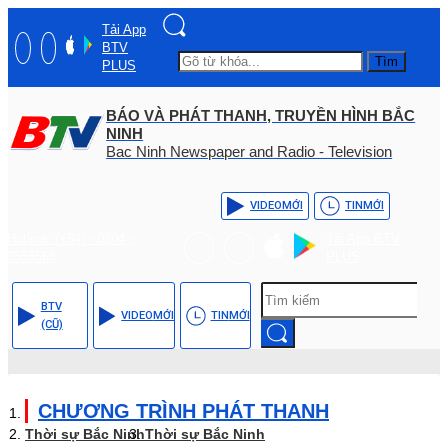
Tải App
BTV
Tìm
PLUS
BÁO VÀ PHÁT THANH, TRUYỀN HÌNH BẮC
NINH
Bac Ninh Newspaper and Radio - Television
VIDEO
MỚI
TIN
MỚI
Hotline: (+84) - 0204 -
Tải App BTV
3555568
PLUS
BTV
VIDEO
MỚI
TIN
MỚI
(CŨ)
CHƯƠNG TRÌNH PHÁT THANH
Thời sự Bắc Ninh
Thời sự Bắc Ninh