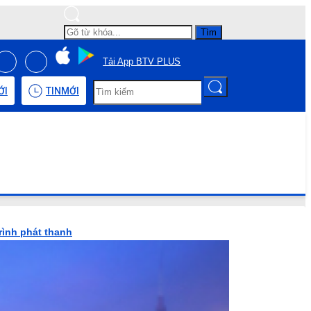
Tìm
Tải App BTV PLUS
ỚI
TIN
MỚI
rình phát thanh