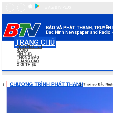
Tải App BTV PLUS
BÁO VÀ PHÁT THANH, TRUYỀN 
Bac Ninh Newspaper and Radio -
TRANG CHỦ
TRUYỀN HÌNH
RADIO
TIN TỨC
THÔNG BÁO
QUẢNG CÁO
GIỚI THIỆU
CHƯƠNG TRÌNH PHÁT THANH
Thời sự Bắc Nin