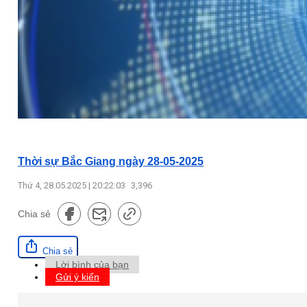
Thời sự Bắc Giang ngày 28-05-2025
Thứ 4, 28.05.2025 | 20:22:03
3,396
Chia sẻ
Chia sẻ
Lời bình của bạn
Gửi ý kiến