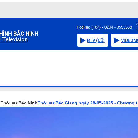
Hotline: (+84) - 0204 - 3555568
HÌNH BẮC NINH
 Television
BTV (CŨ)
VIDEO
M
h
Thời sự Bắc Ninh
Thời sự Bắc Giang ngày 28-05-2025 - Chương t