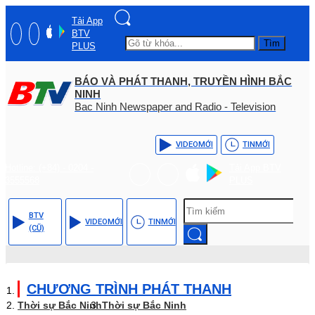
Tải App
BTV
Tìm
PLUS
BÁO VÀ PHÁT THANH, TRUYỀN HÌNH BẮC
NINH
Bac Ninh Newspaper and Radio - Television
VIDEO
MỚI
TIN
MỚI
Hotline: (+84) - 0204 -
Tải App BTV
3555568
PLUS
BTV
VIDEO
MỚI
TIN
MỚI
(CŨ)
CHƯƠNG TRÌNH PHÁT THANH
Thời sự Bắc Ninh
Thời sự Bắc Ninh