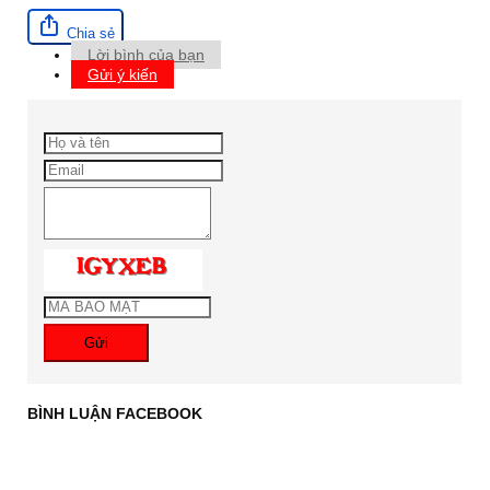
Chia sẻ
Lời bình của bạn
Gửi ý kiến
Gửi
BÌNH LUẬN FACEBOOK