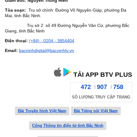
Giám đốc: Nguyễn Trung Hiền
Tòa soạn:
Trụ sở chính: Đường Võ Nguyên Giáp, phường Đa
Mai, tỉnh Bắc Ninh.
Trụ sở 2: số 49 Đường Nguyễn Văn Cừ, phường Bắc
Giang, tỉnh Bắc Ninh
Điện thoại:
(+84) - 0204 - 3854404
Email:
bacninhdigital@bacninhtv.vn
TẢI APP BTV PLUS
472
907
758
SỐ LƯỢNG TRUY CẬP TRANG
Đài Truyền hình Việt Nam
Đài Tiếng nói Việt Nam
Cổng Thông tin điện tử tỉnh Bắc Ninh