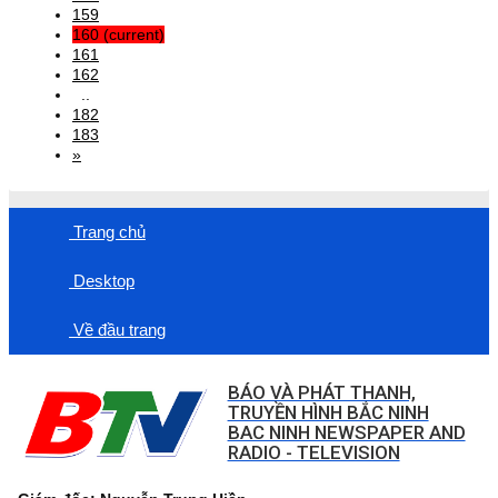
159
160
(current)
161
162
..
182
183
»
Trang chủ
Desktop
Về đầu trang
BÁO VÀ PHÁT THANH,
TRUYỀN HÌNH BẮC NINH
BAC NINH NEWSPAPER AND
RADIO - TELEVISION