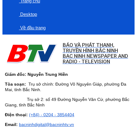
Trang chủ
Desktop
Về đầu trang
BÁO VÀ PHÁT THANH,
TRUYỀN HÌNH BẮC NINH
BAC NINH NEWSPAPER AND
RADIO - TELEVISION
Giám đốc: Nguyễn Trung Hiền
Tòa soạn:
Trụ sở chính: Đường Võ Nguyên Giáp, phường Đa
Mai, tỉnh Bắc Ninh.
Trụ sở 2: số 49 Đường Nguyễn Văn Cừ, phường Bắc
Giang, tỉnh Bắc Ninh
Điện thoại:
(+84) - 0204 - 3854404
Email:
bacninhdigital@bacninhtv.vn