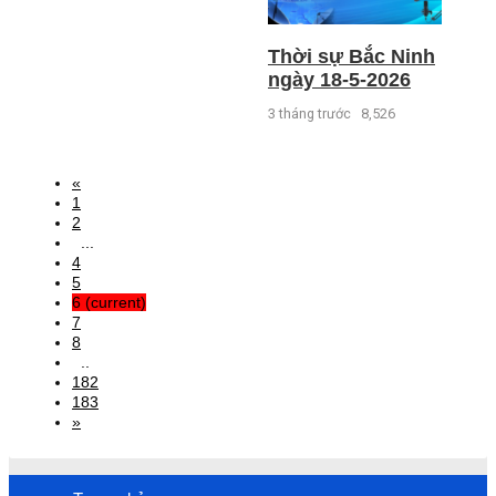
Thời sự Bắc Ninh
ngày 18-5-2026
3 tháng trước
8,526
«
1
2
...
4
5
6
(current)
7
8
..
182
183
»