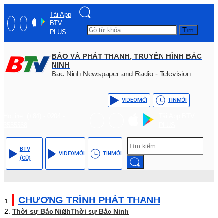
Tải App
BTV
Tìm
PLUS
BÁO VÀ PHÁT THANH, TRUYỀN HÌNH BẮC
NINH
Bac Ninh Newspaper and Radio - Television
VIDEO
MỚI
TIN
MỚI
Hotline: (+84) - 0204 -
Tải App BTV
3555568
PLUS
BTV
VIDEO
MỚI
TIN
MỚI
(CŨ)
CHƯƠNG TRÌNH PHÁT THANH
Thời sự Bắc Ninh
Thời sự Bắc Ninh