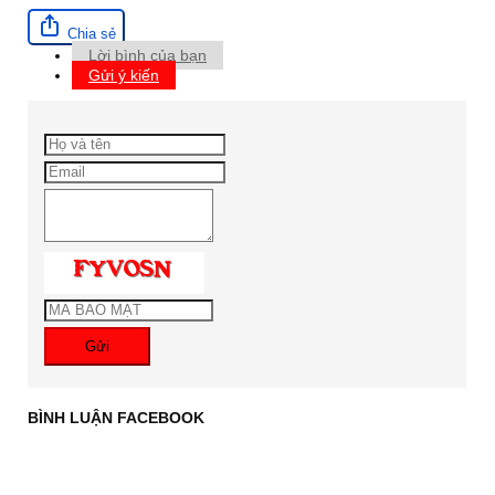
Chia sẻ
Lời bình của bạn
Gửi ý kiến
Gửi
BÌNH LUẬN FACEBOOK