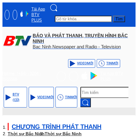
Tải App
BTV
Tìm
PLUS
BÁO VÀ PHÁT THANH, TRUYỀN HÌNH BẮC
NINH
Bac Ninh Newspaper and Radio - Television
VIDEO
MỚI
TIN
MỚI
Hotline: (+84) - 0204 -
Tải App BTV
3555568
PLUS
BTV
VIDEO
MỚI
TIN
MỚI
(CŨ)
CHƯƠNG TRÌNH PHÁT THANH
Thời sự Bắc Ninh
Thời sự Bắc Ninh