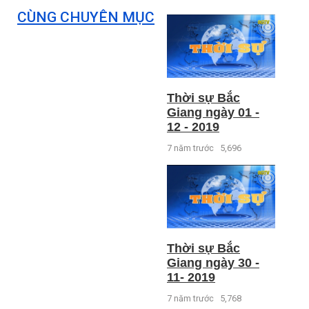
CÙNG CHUYÊN MỤC
Thời sự Bắc
Giang ngày 01 -
12 - 2019
7 năm trước
5,696
Thời sự Bắc
Giang ngày 30 -
11- 2019
7 năm trước
5,768