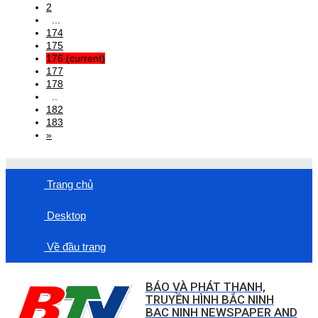
2
...
174
175
176
(current)
177
178
..
182
183
»
Trang chủ
Desktop
Về đầu trang
BÁO VÀ PHÁT THANH,
TRUYỀN HÌNH BẮC NINH
BAC NINH NEWSPAPER AND