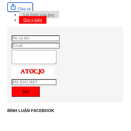
Chia sẻ
Lời bình của bạn
Gửi ý kiến
Gửi
BÌNH LUẬN FACEBOOK