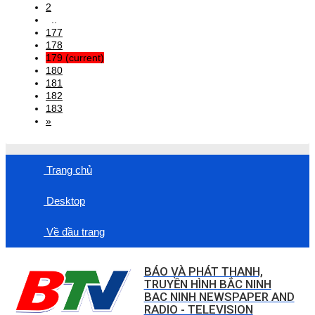
2
..
177
178
179
(current)
180
181
182
183
»
Trang chủ
Desktop
Về đầu trang
BÁO VÀ PHÁT THANH,
TRUYỀN HÌNH BẮC NINH
BAC NINH NEWSPAPER AND
RADIO - TELEVISION