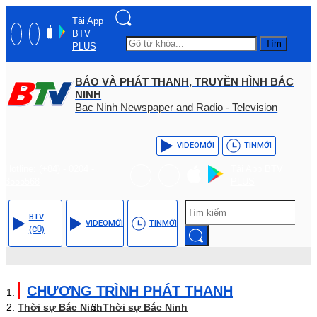
Tải App
BTV
Tìm
PLUS
BÁO VÀ PHÁT THANH, TRUYỀN HÌNH BẮC
NINH
Bac Ninh Newspaper and Radio - Television
VIDEO
MỚI
TIN
MỚI
Hotline: (+84) - 0204 -
Tải App BTV
3555568
PLUS
BTV
VIDEO
MỚI
TIN
MỚI
(CŨ)
CHƯƠNG TRÌNH PHÁT THANH
Thời sự Bắc Ninh
Thời sự Bắc Ninh