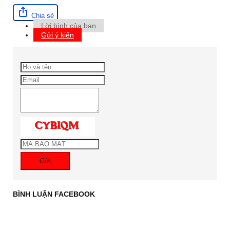
Chia sẻ
Lời bình của bạn
Gửi ý kiến
Gửi
BÌNH LUẬN FACEBOOK