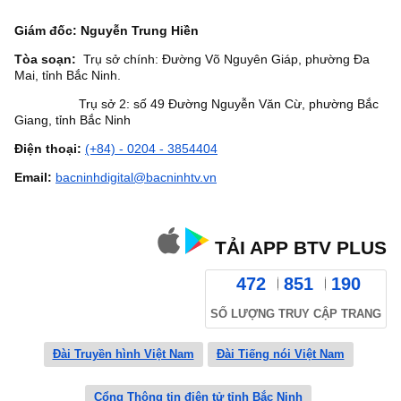
Giám đốc: Nguyễn Trung Hiền
Tòa soạn:
Trụ sở chính: Đường Võ Nguyên Giáp, phường Đa
Mai, tỉnh Bắc Ninh.
Trụ sở 2: số 49 Đường Nguyễn Văn Cừ, phường Bắc
Giang, tỉnh Bắc Ninh
Điện thoại:
(+84) - 0204 - 3854404
Email:
bacninhdigital@bacninhtv.vn
TẢI APP BTV PLUS
472
851
190
SỐ LƯỢNG TRUY CẬP TRANG
Đài Truyền hình Việt Nam
Đài Tiếng nói Việt Nam
Cổng Thông tin điện tử tỉnh Bắc Ninh