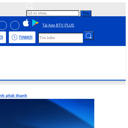
Tìm
Tải App BTV PLUS
ỚI
TIN
MỚI
ình phát thanh