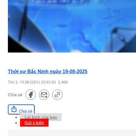
Thời sự Bắc Ninh ngày 19-08-2025
Thứ 3, 19.08.2025 | 20:33:00
2,468
Chia sẻ
Chia sẻ
Lời bình của bạn
Gửi ý kiến