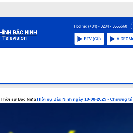
Hotline: (+84) - 0204 - 3555568
HÌNH BẮC NINH
 Television
BTV (CŨ)
VIDEO
M
h
Thời sự Bắc Ninh
Thời sự Bắc Ninh ngày 19-08-2025 - Chương tr