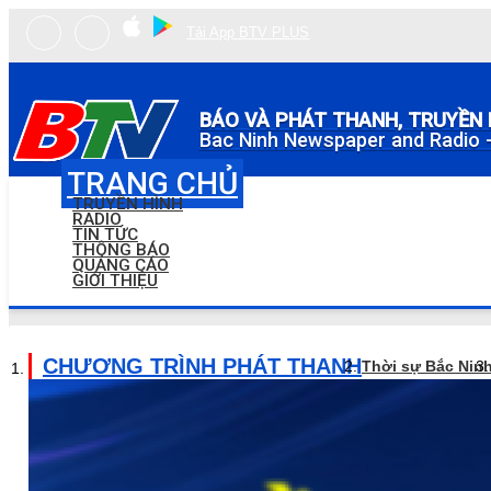
Tải App BTV PLUS
BÁO VÀ PHÁT THANH, TRUYỀN 
Bac Ninh Newspaper and Radio -
TRANG CHỦ
TRUYỀN HÌNH
RADIO
TIN TỨC
THÔNG BÁO
QUẢNG CÁO
GIỚI THIỆU
CHƯƠNG TRÌNH PHÁT THANH
Thời sự Bắc Nin