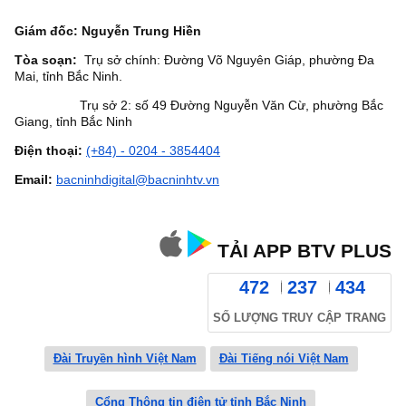
Giám đốc: Nguyễn Trung Hiền
Tòa soạn:
Trụ sở chính: Đường Võ Nguyên Giáp, phường Đa
Mai, tỉnh Bắc Ninh.
Trụ sở 2: số 49 Đường Nguyễn Văn Cừ, phường Bắc
Giang, tỉnh Bắc Ninh
Điện thoại:
(+84) - 0204 - 3854404
Email:
bacninhdigital@bacninhtv.vn
TẢI APP BTV PLUS
472
237
434
SỐ LƯỢNG TRUY CẬP TRANG
Đài Truyền hình Việt Nam
Đài Tiếng nói Việt Nam
Cổng Thông tin điện tử tỉnh Bắc Ninh