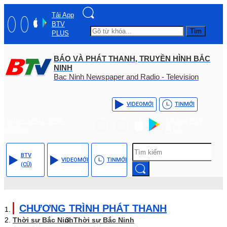
Tải App
BTV
Tìm
PLUS
BÁO VÀ PHÁT THANH, TRUYỀN HÌNH BẮC
NINH
Bac Ninh Newspaper and Radio - Television
VIDEO
MỚI
TIN
MỚI
Hotline: (+84) - 0204 -
Tải App BTV
3555568
PLUS
BTV
VIDEO
MỚI
TIN
MỚI
(CŨ)
CHƯƠNG TRÌNH PHÁT THANH
Thời sự Bắc Ninh
Thời sự Bắc Ninh