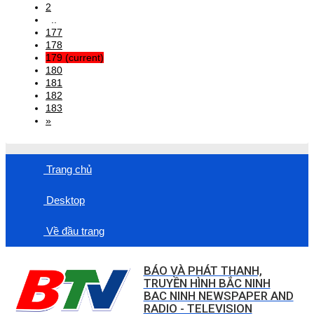
2
..
177
178
179
(current)
180
181
182
183
»
Trang chủ
Desktop
Về đầu trang
BÁO VÀ PHÁT THANH,
TRUYỀN HÌNH BẮC NINH
BAC NINH NEWSPAPER AND
RADIO - TELEVISION