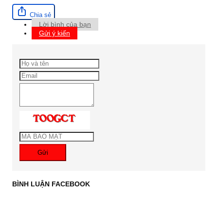
Chia sẻ
Lời bình của bạn
Gửi ý kiến
Gửi
BÌNH LUẬN FACEBOOK