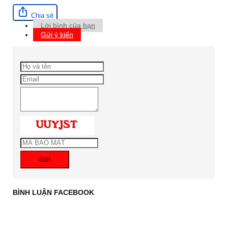
Chia sẻ
Lời bình của bạn
Gửi ý kiến
Gửi
BÌNH LUẬN FACEBOOK