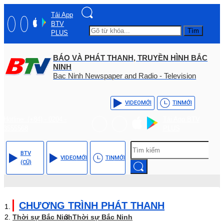
Tải App
BTV
Tìm
PLUS
BÁO VÀ PHÁT THANH, TRUYỀN HÌNH BẮC
NINH
Bac Ninh Newspaper and Radio - Television
VIDEO
MỚI
TIN
MỚI
Hotline: (+84) - 0204 -
Tải App BTV
3555568
PLUS
BTV
VIDEO
MỚI
TIN
MỚI
(CŨ)
CHƯƠNG TRÌNH PHÁT THANH
Thời sự Bắc Ninh
Thời sự Bắc Ninh