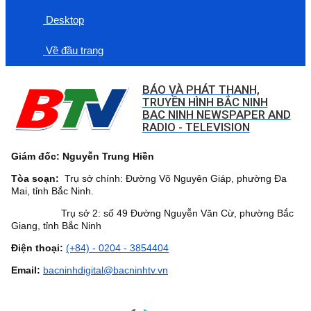
Desktop
Về đầu trang
BÁO VÀ PHÁT THANH,
TRUYỀN HÌNH BẮC NINH
BAC NINH NEWSPAPER AND
RADIO - TELEVISION
Giám đốc: Nguyễn Trung Hiền
Tòa soạn:
Trụ sở chính: Đường Võ Nguyên Giáp, phường Đa
Mai, tỉnh Bắc Ninh.
Trụ sở 2: số 49 Đường Nguyễn Văn Cừ, phường Bắc
Giang, tỉnh Bắc Ninh
Điện thoại:
(+84) - 0204 - 3854404
Email:
bacninhdigital@bacninhtv.vn