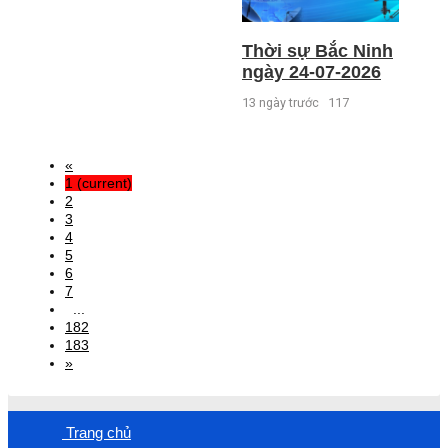
Thời sự Bắc Ninh
ngày 24-07-2026
13 ngày trước
117
«
1
(current)
2
3
4
5
6
7
...
182
183
»
Trang chủ