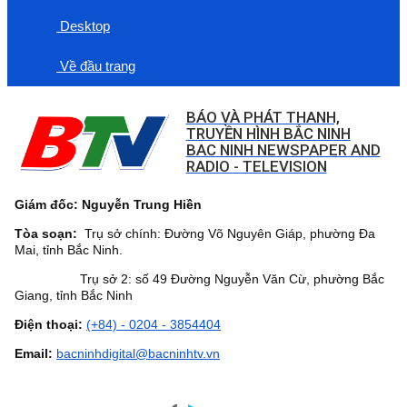
Desktop
Về đầu trang
BÁO VÀ PHÁT THANH,
TRUYỀN HÌNH BẮC NINH
BAC NINH NEWSPAPER AND
RADIO - TELEVISION
Giám đốc: Nguyễn Trung Hiền
Tòa soạn:
Trụ sở chính: Đường Võ Nguyên Giáp, phường Đa
Mai, tỉnh Bắc Ninh.
Trụ sở 2: số 49 Đường Nguyễn Văn Cừ, phường Bắc
Giang, tỉnh Bắc Ninh
Điện thoại:
(+84) - 0204 - 3854404
Email:
bacninhdigital@bacninhtv.vn