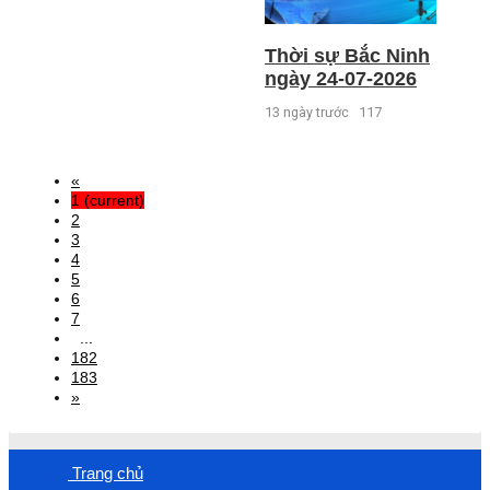
Thời sự Bắc Ninh
ngày 24-07-2026
13 ngày trước
117
«
1
(current)
2
3
4
5
6
7
...
182
183
»
Trang chủ