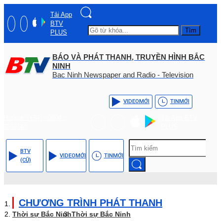
Tải App
BTV
Tìm
PLUS
BÁO VÀ PHÁT THANH, TRUYỀN HÌNH BẮC
NINH
Bac Ninh Newspaper and Radio - Television
VIDEO
MỚI
TIN
MỚI
Hotline: (+84) - 0204 -
Tải App BTV
3555568
PLUS
BTV
VIDEO
MỚI
TIN
MỚI
(CŨ)
CHƯƠNG TRÌNH PHÁT THANH
Thời sự Bắc Ninh
Thời sự Bắc Ninh