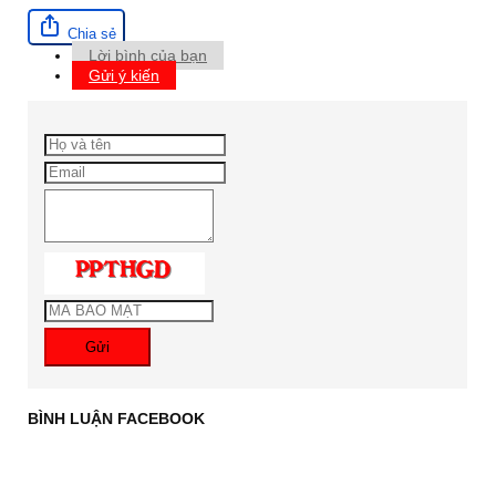
Chia sẻ
Lời bình của bạn
Gửi ý kiến
Gửi
BÌNH LUẬN FACEBOOK