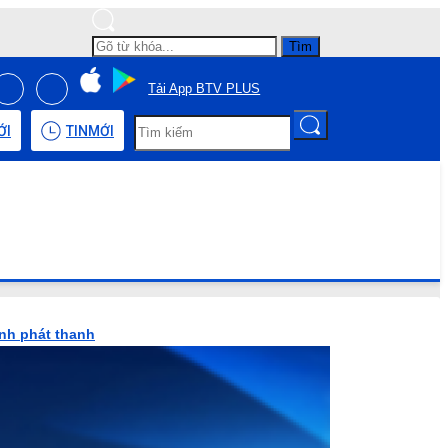
Tìm
Tải App BTV PLUS
ỚI
TIN
MỚI
ình phát thanh