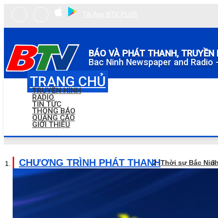
Tải App BTV PLUS
BÁO VÀ PHÁT THANH, TRUYỀN 
Bac Ninh Newspaper and Radio -
TRANG CHỦ
TRUYỀN HÌNH
RADIO
TIN TỨC
THÔNG BÁO
QUẢNG CÁO
GIỚI THIỆU
CHƯƠNG TRÌNH PHÁT THANH
Thời sự Bắc Nin