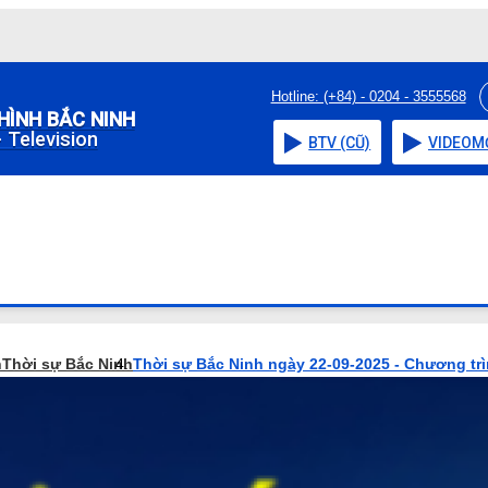
Hotline: (+84) - 0204 - 3555568
HÌNH BẮC NINH
 Television
BTV (CŨ)
VIDEO
M
h
Thời sự Bắc Ninh
Thời sự Bắc Ninh ngày 22-09-2025 - Chương tr