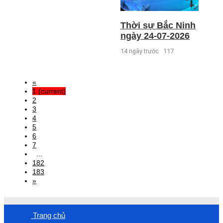
Thời sự Bắc Ninh
ngày 24-07-2026
14 ngày trước
117
«
1
(current)
2
3
4
5
6
7
...
182
183
»
Trang chủ