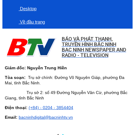
Desktop
Về đầu trang
BÁO VÀ PHÁT THANH,
TRUYỀN HÌNH BẮC NINH
BAC NINH NEWSPAPER AND
RADIO - TELEVISION
Giám đốc: Nguyễn Trung Hiền
Tòa soạn:
Trụ sở chính: Đường Võ Nguyên Giáp, phường Đa
Mai, tỉnh Bắc Ninh.
Trụ sở 2: số 49 Đường Nguyễn Văn Cừ, phường Bắc
Giang, tỉnh Bắc Ninh
Điện thoại:
(+84) - 0204 - 3854404
Email:
bacninhdigital@bacninhtv.vn