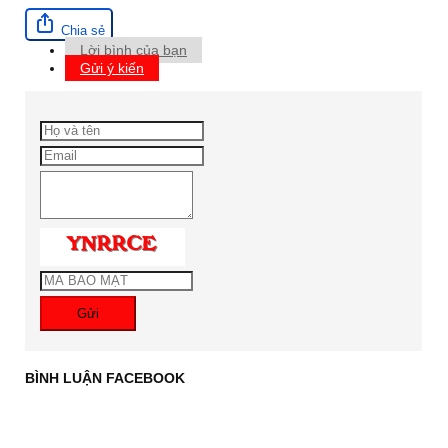
Chia sẻ
Lời bình của bạn
Gửi ý kiến
Gửi
BÌNH LUẬN FACEBOOK