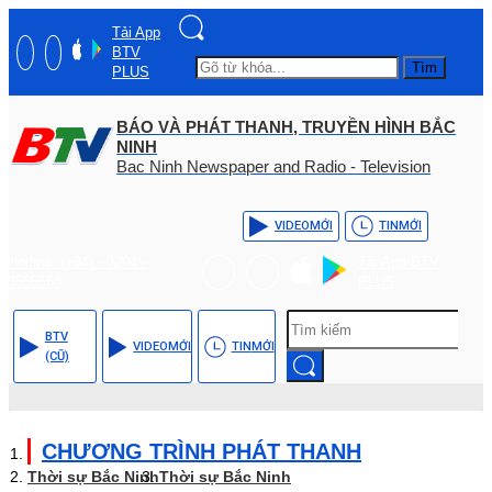
Tải App
BTV
Tìm
PLUS
BÁO VÀ PHÁT THANH, TRUYỀN HÌNH BẮC
NINH
Bac Ninh Newspaper and Radio - Television
VIDEO
MỚI
TIN
MỚI
Hotline: (+84) - 0204 -
Tải App BTV
3555568
PLUS
BTV
VIDEO
MỚI
TIN
MỚI
(CŨ)
CHƯƠNG TRÌNH PHÁT THANH
Thời sự Bắc Ninh
Thời sự Bắc Ninh