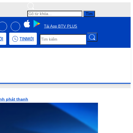
Tìm
Tải App BTV PLUS
ỚI
TIN
MỚI
ình phát thanh