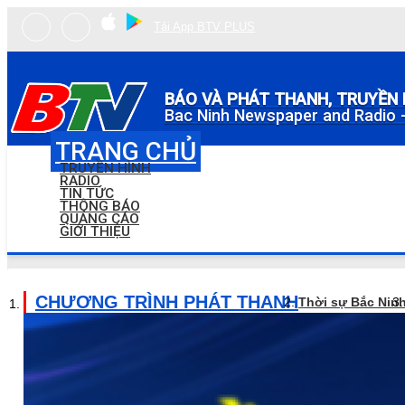
Tải App BTV PLUS
BÁO VÀ PHÁT THANH, TRUYỀN 
Bac Ninh Newspaper and Radio -
TRANG CHỦ
TRUYỀN HÌNH
RADIO
TIN TỨC
THÔNG BÁO
QUẢNG CÁO
GIỚI THIỆU
CHƯƠNG TRÌNH PHÁT THANH
Thời sự Bắc Nin