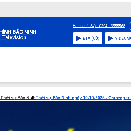
Hotline: (+84) - 0204 - 3555568
HÌNH BẮC NINH
 Television
BTV (CŨ)
VIDEO
M
h
Thời sự Bắc Ninh
Thời sự Bắc Ninh ngày 10-10-2025 - Chương tr