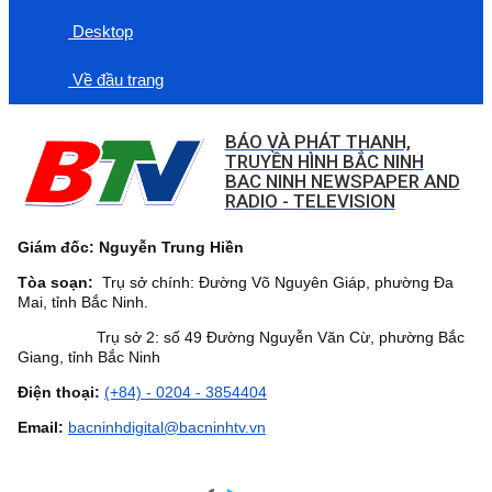
Desktop
Về đầu trang
BÁO VÀ PHÁT THANH,
TRUYỀN HÌNH BẮC NINH
BAC NINH NEWSPAPER AND
RADIO - TELEVISION
Giám đốc: Nguyễn Trung Hiền
Tòa soạn:
Trụ sở chính: Đường Võ Nguyên Giáp, phường Đa
Mai, tỉnh Bắc Ninh.
Trụ sở 2: số 49 Đường Nguyễn Văn Cừ, phường Bắc
Giang, tỉnh Bắc Ninh
Điện thoại:
(+84) - 0204 - 3854404
Email:
bacninhdigital@bacninhtv.vn