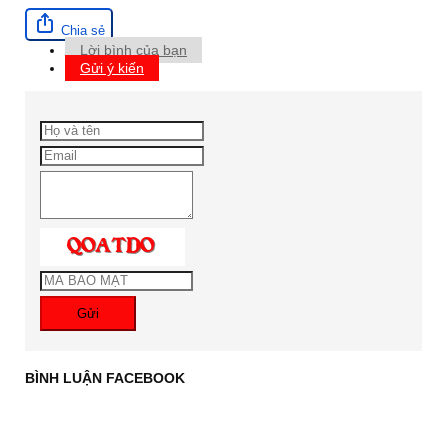
Chia sẻ
Lời bình của bạn
Gửi ý kiến
Gửi
BÌNH LUẬN FACEBOOK