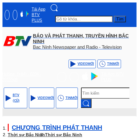
Tải App
BTV
Tìm
PLUS
BÁO VÀ PHÁT THANH, TRUYỀN HÌNH BẮC
NINH
Bac Ninh Newspaper and Radio - Television
VIDEO
MỚI
TIN
MỚI
Hotline: (+84) - 0204 -
Tải App BTV
3555568
PLUS
BTV
VIDEO
MỚI
TIN
MỚI
(CŨ)
CHƯƠNG TRÌNH PHÁT THANH
Thời sự Bắc Ninh
Thời sự Bắc Ninh