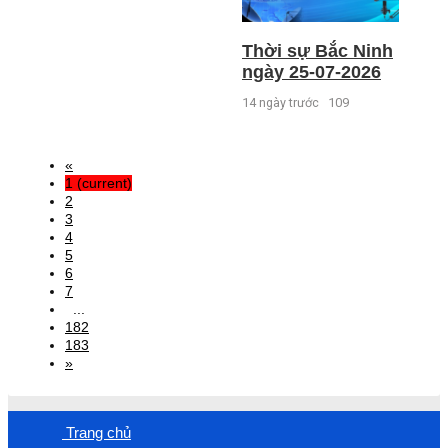
Thời sự Bắc Ninh
ngày 25-07-2026
14 ngày trước
109
«
1
(current)
2
3
4
5
6
7
...
182
183
»
Trang chủ