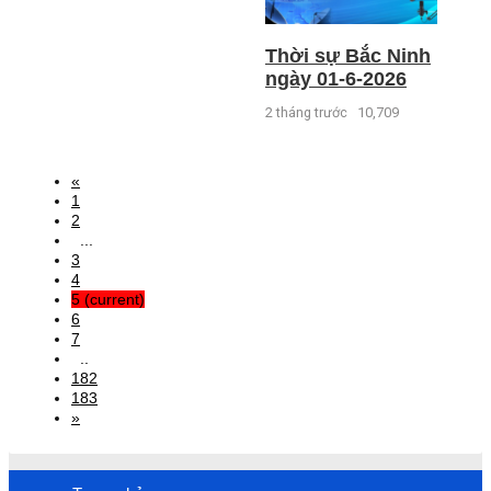
Thời sự Bắc Ninh
ngày 01-6-2026
2 tháng trước
10,709
«
1
2
...
3
4
5
(current)
6
7
..
182
183
»