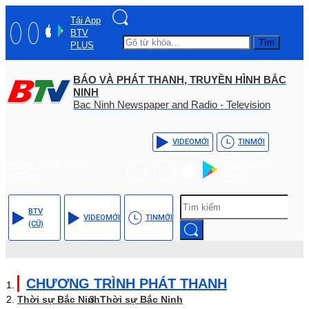
Tải App
BTV
Tìm
PLUS
BÁO VÀ PHÁT THANH, TRUYỀN HÌNH BẮC
NINH
Bac Ninh Newspaper and Radio - Television
VIDEO
MỚI
TIN
MỚI
Hotline: (+84) - 0204 -
Tải App BTV
3555568
PLUS
BTV
VIDEO
MỚI
TIN
MỚI
(CŨ)
CHƯƠNG TRÌNH PHÁT THANH
Thời sự Bắc Ninh
Thời sự Bắc Ninh