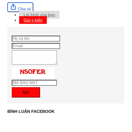
Chia sẻ
Lời bình của bạn
Gửi ý kiến
Gửi
BÌNH LUẬN FACEBOOK