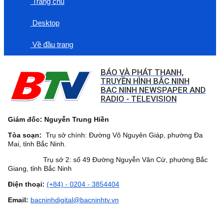
Trang chủ
Desktop
Về đầu trang
BÁO VÀ PHÁT THANH,
TRUYỀN HÌNH BẮC NINH
BAC NINH NEWSPAPER AND
RADIO - TELEVISION
Giám đốc: Nguyễn Trung Hiền
Tòa soạn:
Trụ sở chính: Đường Võ Nguyên Giáp, phường Đa
Mai, tỉnh Bắc Ninh.
Trụ sở 2: số 49 Đường Nguyễn Văn Cừ, phường Bắc
Giang, tỉnh Bắc Ninh
Điện thoại:
(+84) - 0204 - 3854404
Email:
bacninhdigital@bacninhtv.vn