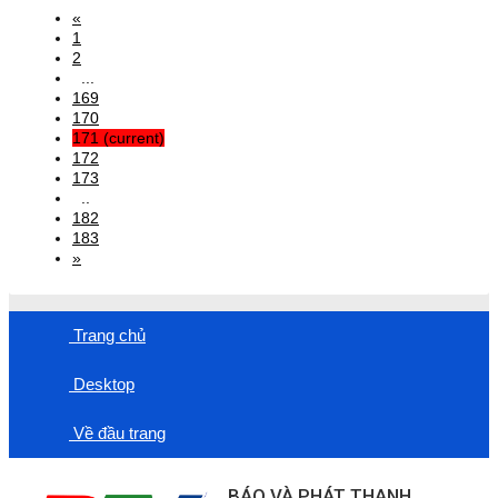
«
1
2
...
169
170
171
(current)
172
173
..
182
183
»
Trang chủ
Desktop
Về đầu trang
BÁO VÀ PHÁT THANH,