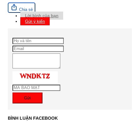
Chia sẻ
Lời bình của bạn
Gửi ý kiến
Gửi
BÌNH LUẬN FACEBOOK