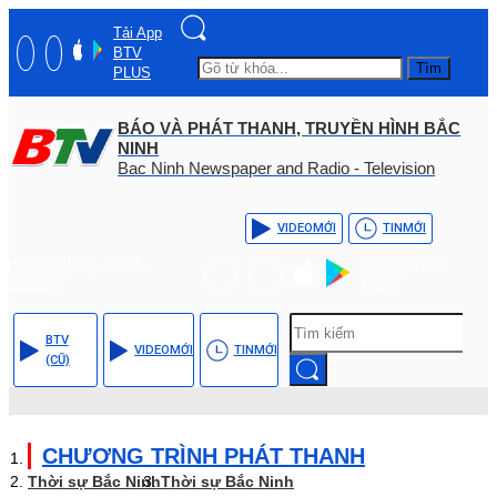
Tải App
BTV
Tìm
PLUS
BÁO VÀ PHÁT THANH, TRUYỀN HÌNH BẮC
NINH
Bac Ninh Newspaper and Radio - Television
VIDEO
MỚI
TIN
MỚI
Hotline: (+84) - 0204 -
Tải App BTV
3555568
PLUS
BTV
VIDEO
MỚI
TIN
MỚI
(CŨ)
CHƯƠNG TRÌNH PHÁT THANH
Thời sự Bắc Ninh
Thời sự Bắc Ninh