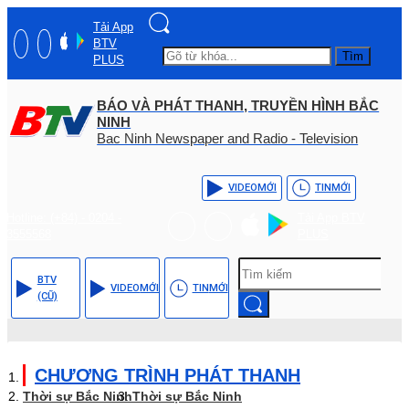
Tải App
BTV
Tìm
PLUS
BÁO VÀ PHÁT THANH, TRUYỀN HÌNH BẮC
NINH
Bac Ninh Newspaper and Radio - Television
VIDEO
MỚI
TIN
MỚI
Hotline: (+84) - 0204 -
Tải App BTV
3555568
PLUS
BTV
VIDEO
MỚI
TIN
MỚI
(CŨ)
CHƯƠNG TRÌNH PHÁT THANH
Thời sự Bắc Ninh
Thời sự Bắc Ninh