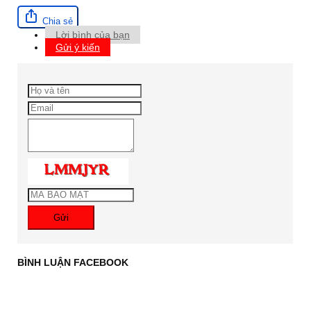
Chia sẻ
Lời bình của bạn
Gửi ý kiến
Gửi
BÌNH LUẬN FACEBOOK