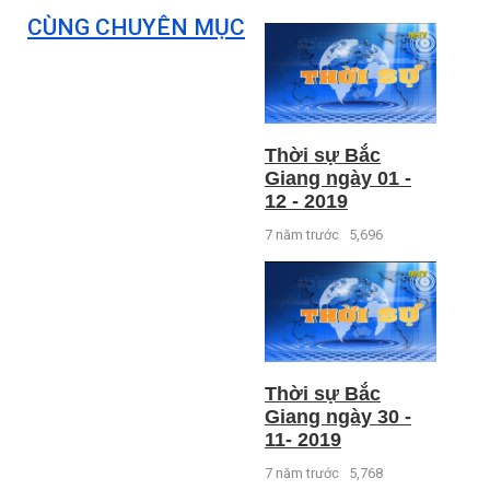
CÙNG CHUYÊN MỤC
Thời sự Bắc
Giang ngày 01 -
12 - 2019
7 năm trước
5,696
Thời sự Bắc
Giang ngày 30 -
11- 2019
7 năm trước
5,768