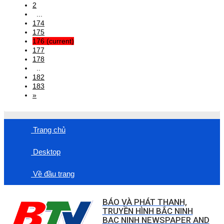
2
...
174
175
176
(current)
177
178
..
182
183
»
Trang chủ
Desktop
Về đầu trang
BÁO VÀ PHÁT THANH,
TRUYỀN HÌNH BẮC NINH
BAC NINH NEWSPAPER AND