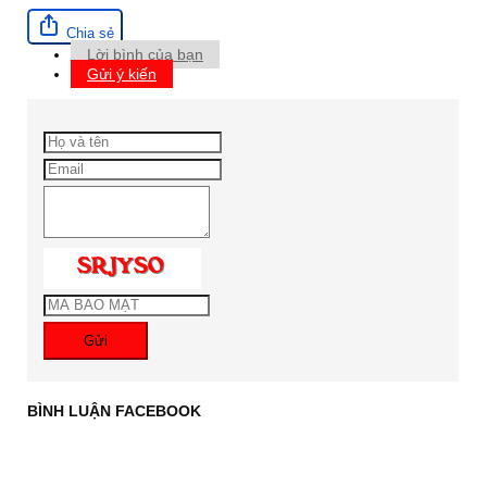
Chia sẻ
Lời bình của bạn
Gửi ý kiến
Gửi
BÌNH LUẬN FACEBOOK