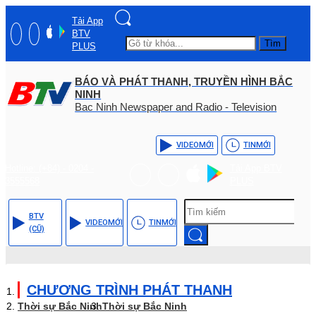
Tải App
BTV
Tìm
PLUS
BÁO VÀ PHÁT THANH, TRUYỀN HÌNH BẮC
NINH
Bac Ninh Newspaper and Radio - Television
VIDEO
MỚI
TIN
MỚI
Hotline: (+84) - 0204 -
Tải App BTV
3555568
PLUS
BTV
VIDEO
MỚI
TIN
MỚI
(CŨ)
CHƯƠNG TRÌNH PHÁT THANH
Thời sự Bắc Ninh
Thời sự Bắc Ninh