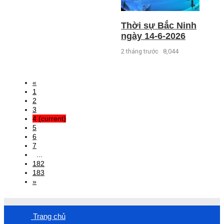
Thời sự Bắc Ninh
ngày 14-6-2026
2 tháng trước
8,044
«
1
2
3
4
(current)
5
6
7
...
182
183
»
Trang chủ