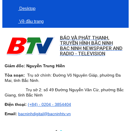
Desktop
Về đầu trang
BÁO VÀ PHÁT THANH,
TRUYỀN HÌNH BẮC NINH
BAC NINH NEWSPAPER AND
RADIO - TELEVISION
Giám đốc: Nguyễn Trung Hiền
Tòa soạn:
Trụ sở chính: Đường Võ Nguyên Giáp, phường Đa
Mai, tỉnh Bắc Ninh.
Trụ sở 2: số 49 Đường Nguyễn Văn Cừ, phường Bắc
Giang, tỉnh Bắc Ninh
Điện thoại:
(+84) - 0204 - 3854404
Email:
bacninhdigital@bacninhtv.vn