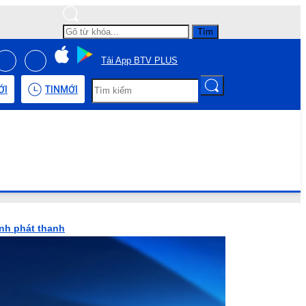
Tìm
Tải App BTV PLUS
ỚI
TIN
MỚI
ình phát thanh