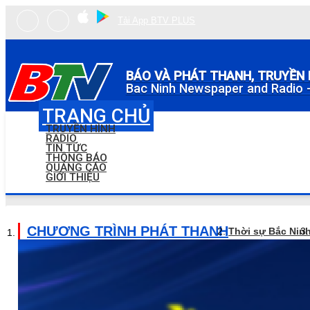
Tải App BTV PLUS
BÁO VÀ PHÁT THANH, TRUYỀN 
Bac Ninh Newspaper and Radio -
TRANG CHỦ
TRUYỀN HÌNH
RADIO
TIN TỨC
THÔNG BÁO
QUẢNG CÁO
GIỚI THIỆU
CHƯƠNG TRÌNH PHÁT THANH
Thời sự Bắc Nin