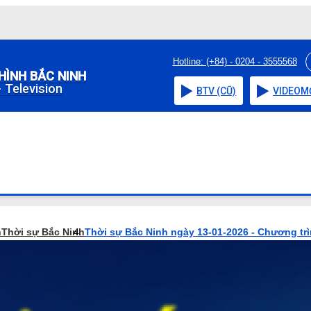
Hotline: (+84) - 0204 - 3555568
HÌNH BẮC NINH
 Television
BTV (CŨ)
VIDEO
M
h
Thời sự Bắc Ninh
Thời sự Bắc Ninh ngày 13-01-2026 - Chương tr