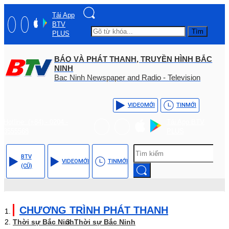
Tải App
BTV
Tìm
PLUS
BÁO VÀ PHÁT THANH, TRUYỀN HÌNH BẮC
NINH
Bac Ninh Newspaper and Radio - Television
VIDEO
MỚI
TIN
MỚI
Hotline: (+84) - 0204 -
Tải App BTV
3555568
PLUS
BTV
VIDEO
MỚI
TIN
MỚI
(CŨ)
CHƯƠNG TRÌNH PHÁT THANH
Thời sự Bắc Ninh
Thời sự Bắc Ninh