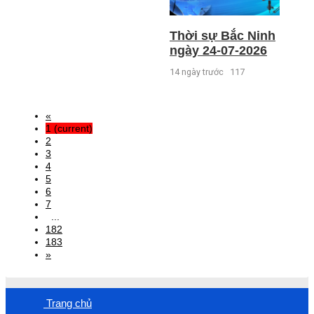
Thời sự Bắc Ninh
ngày 24-07-2026
14 ngày trước
117
«
1
(current)
2
3
4
5
6
7
...
182
183
»
Trang chủ