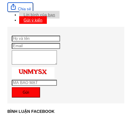
Chia sẻ
Lời bình của bạn
Gửi ý kiến
Gửi
BÌNH LUẬN FACEBOOK