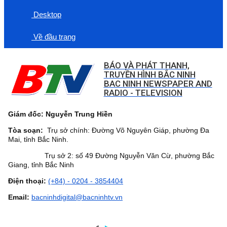
Desktop
Về đầu trang
BÁO VÀ PHÁT THANH,
TRUYỀN HÌNH BẮC NINH
BAC NINH NEWSPAPER AND
RADIO - TELEVISION
Giám đốc: Nguyễn Trung Hiền
Tòa soạn:
Trụ sở chính: Đường Võ Nguyên Giáp, phường Đa
Mai, tỉnh Bắc Ninh.
Trụ sở 2: số 49 Đường Nguyễn Văn Cừ, phường Bắc
Giang, tỉnh Bắc Ninh
Điện thoại:
(+84) - 0204 - 3854404
Email:
bacninhdigital@bacninhtv.vn