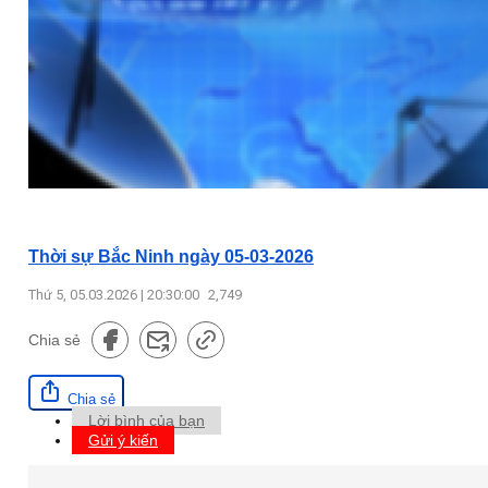
Thời sự Bắc Ninh ngày 05-03-2026
Thứ 5, 05.03.2026 | 20:30:00
2,749
Chia sẻ
Chia sẻ
Lời bình của bạn
Gửi ý kiến