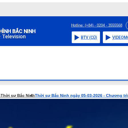
Hotline: (+84) - 0204 - 3555568
HÌNH BẮC NINH
 Television
BTV (CŨ)
VIDEO
M
h
Thời sự Bắc Ninh
Thời sự Bắc Ninh ngày 05-03-2026 - Chương tr