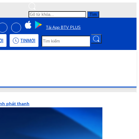
Tìm
Tải App BTV PLUS
ỚI
TIN
MỚI
ình phát thanh