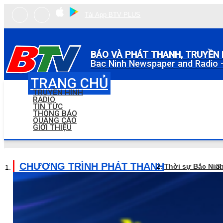
Tải App BTV PLUS
BÁO VÀ PHÁT THANH, TRUYỀN 
Bac Ninh Newspaper and Radio -
TRANG CHỦ
TRUYỀN HÌNH
RADIO
TIN TỨC
THÔNG BÁO
QUẢNG CÁO
GIỚI THIỆU
CHƯƠNG TRÌNH PHÁT THANH
Thời sự Bắc Nin