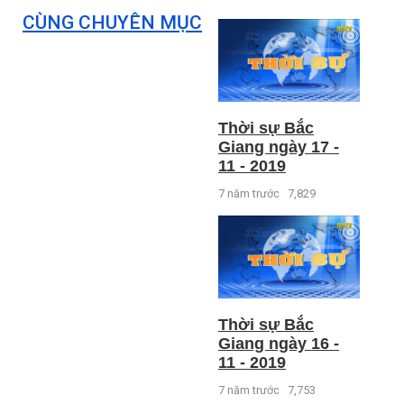
CÙNG CHUYÊN MỤC
Thời sự Bắc
Giang ngày 17 -
11 - 2019
7 năm trước
7,829
Thời sự Bắc
Giang ngày 16 -
11 - 2019
7 năm trước
7,753