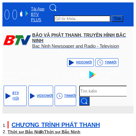
Tải App
BTV
Tìm
PLUS
BÁO VÀ PHÁT THANH, TRUYỀN HÌNH BẮC
NINH
Bac Ninh Newspaper and Radio - Television
VIDEO
MỚI
TIN
MỚI
Hotline: (+84) - 0204 -
Tải App BTV
3555568
PLUS
BTV
VIDEO
MỚI
TIN
MỚI
(CŨ)
CHƯƠNG TRÌNH PHÁT THANH
Thời sự Bắc Ninh
Thời sự Bắc Ninh