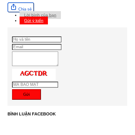
Chia sẻ
Lời bình của bạn
Gửi ý kiến
Gửi
BÌNH LUẬN FACEBOOK