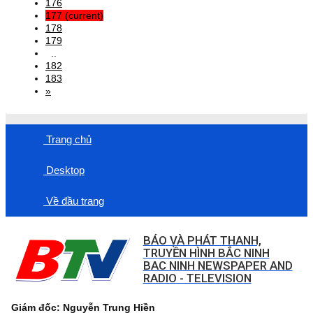
176
177
(current)
178
179
..
182
183
»
Trang chủ
Desktop
Về đầu trang
BÁO VÀ PHÁT THANH,
TRUYỀN HÌNH BẮC NINH
BAC NINH NEWSPAPER AND
RADIO - TELEVISION
Giám đốc: Nguyễn Trung Hiền