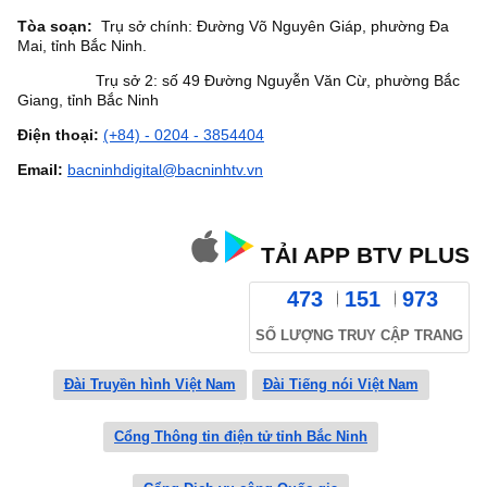
Tòa soạn:
Trụ sở chính: Đường Võ Nguyên Giáp, phường Đa
Mai, tỉnh Bắc Ninh.
Trụ sở 2: số 49 Đường Nguyễn Văn Cừ, phường Bắc
Giang, tỉnh Bắc Ninh
Điện thoại:
(+84) - 0204 - 3854404
Email:
bacninhdigital@bacninhtv.vn
TẢI APP BTV PLUS
473
151
973
SỐ LƯỢNG TRUY CẬP TRANG
Đài Truyền hình Việt Nam
Đài Tiếng nói Việt Nam
Cổng Thông tin điện tử tỉnh Bắc Ninh