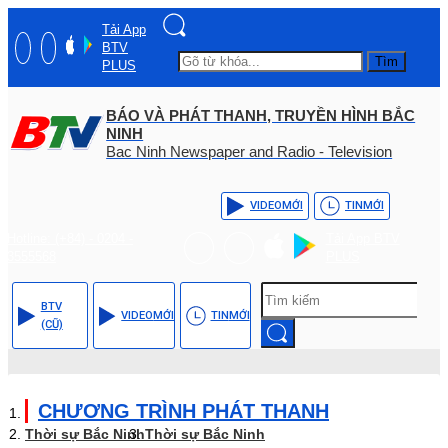
Tải App
BTV
Tìm
PLUS
BÁO VÀ PHÁT THANH, TRUYỀN HÌNH BẮC
NINH
Bac Ninh Newspaper and Radio - Television
VIDEO
MỚI
TIN
MỚI
Hotline: (+84) - 0204 -
Tải App BTV
3555568
PLUS
BTV
VIDEO
MỚI
TIN
MỚI
(CŨ)
CHƯƠNG TRÌNH PHÁT THANH
Thời sự Bắc Ninh
Thời sự Bắc Ninh