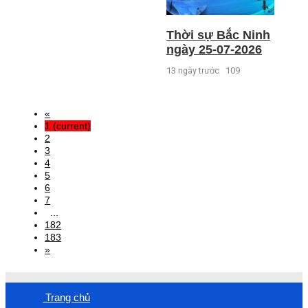
Thời sự Bắc Ninh
ngày 25-07-2026
13 ngày trước
109
«
1
(current)
2
3
4
5
6
7
...
182
183
»
Trang chủ