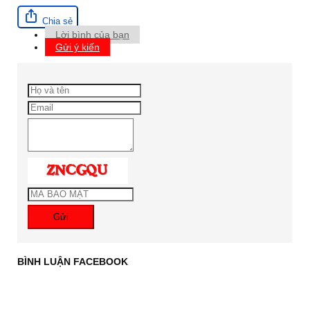
Chia sẻ
Lời bình của bạn
Gửi ý kiến
Gửi
BÌNH LUẬN FACEBOOK