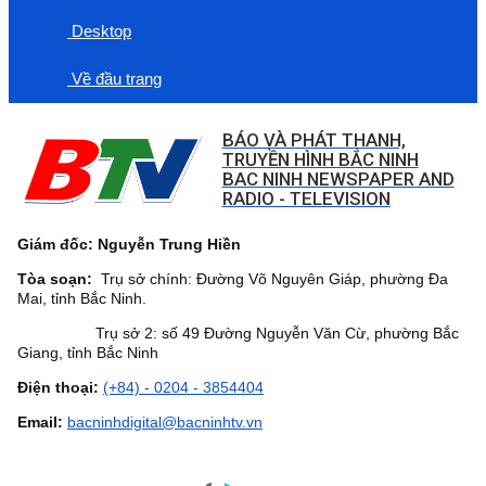
Desktop
Về đầu trang
BÁO VÀ PHÁT THANH,
TRUYỀN HÌNH BẮC NINH
BAC NINH NEWSPAPER AND
RADIO - TELEVISION
Giám đốc: Nguyễn Trung Hiền
Tòa soạn:
Trụ sở chính: Đường Võ Nguyên Giáp, phường Đa
Mai, tỉnh Bắc Ninh.
Trụ sở 2: số 49 Đường Nguyễn Văn Cừ, phường Bắc
Giang, tỉnh Bắc Ninh
Điện thoại:
(+84) - 0204 - 3854404
Email:
bacninhdigital@bacninhtv.vn