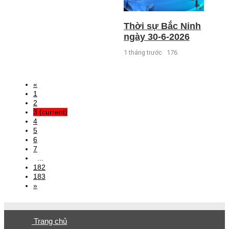
Thời sự Bắc Ninh
ngày 30-6-2026
1 tháng trước
176
«
1
2
3
(current)
4
5
6
7
...
182
183
»
Trang chủ