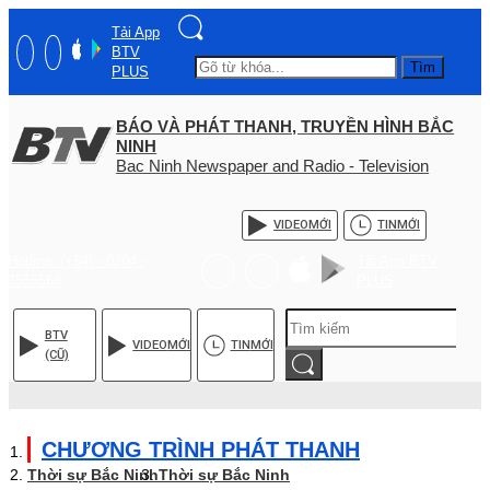
Tải App
BTV
Tìm
PLUS
BÁO VÀ PHÁT THANH, TRUYỀN HÌNH BẮC
NINH
Bac Ninh Newspaper and Radio - Television
VIDEO
MỚI
TIN
MỚI
Hotline: (+84) - 0204 -
Tải App BTV
3555568
PLUS
BTV
VIDEO
MỚI
TIN
MỚI
(CŨ)
CHƯƠNG TRÌNH PHÁT THANH
Thời sự Bắc Ninh
Thời sự Bắc Ninh