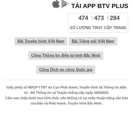
TẢI APP BTV PLUS
474
473
284
SỐ LƯỢNG TRUY CẬP TRANG
Đài Truyền hình Việt Nam
Đài Tiếng nói Việt Nam
Cổng Thông tin điện tử tỉnh Bắc Ninh
Cổng Dịch vụ công Quốc gia
Giấy phép số 80/GP-TTĐT do Cục Phát thanh, Truyền hình và Thông tin điện
tử - Bộ Thông tin và Truyền thông cấp ngày 25/5/2022.
Cấm sao chép dưới mọi hình thức nếu không có sự chấp thuận bằng văn bản
của Báo và Phát thanh, Truyền hình Bắc Ninh.