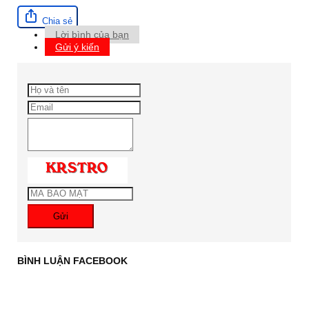
Chia sẻ
Lời bình của bạn
Gửi ý kiến
Gửi
BÌNH LUẬN FACEBOOK