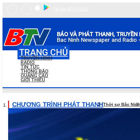
Tải App BTV PLUS
BÁO VÀ PHÁT THANH, TRUYỀN 
Bac Ninh Newspaper and Radio -
TRANG CHỦ
TRUYỀN HÌNH
RADIO
TIN TỨC
THÔNG BÁO
QUẢNG CÁO
GIỚI THIỆU
CHƯƠNG TRÌNH PHÁT THANH
Thời sự Bắc Nin