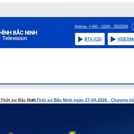
Hotline: (+84) - 0204 - 3555568
HÌNH BẮC NINH
 Television
BTV (CŨ)
VIDEO
M
h
Thời sự Bắc Ninh
Thời sự Bắc Ninh ngày 27-04-2026 - Chương tr