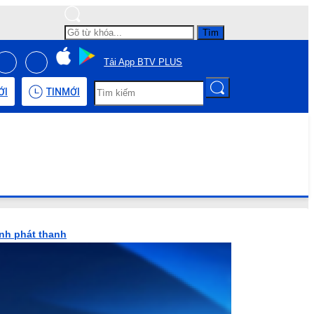
Tìm
Tải App BTV PLUS
ỚI
TIN
MỚI
ình phát thanh