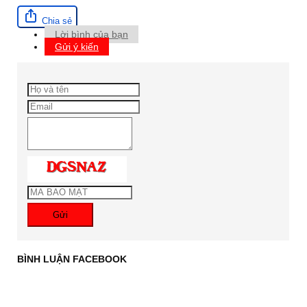
Chia sẻ
Lời bình của bạn
Gửi ý kiến
Gửi
BÌNH LUẬN FACEBOOK