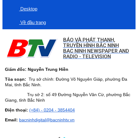
Desktop
Về đầu trang
BÁO VÀ PHÁT THANH,
TRUYỀN HÌNH BẮC NINH
BAC NINH NEWSPAPER AND
RADIO - TELEVISION
Giám đốc: Nguyễn Trung Hiền
Tòa soạn:
Trụ sở chính: Đường Võ Nguyên Giáp, phường Đa
Mai, tỉnh Bắc Ninh.
Trụ sở 2: số 49 Đường Nguyễn Văn Cừ, phường Bắc
Giang, tỉnh Bắc Ninh
Điện thoại:
(+84) - 0204 - 3854404
Email:
bacninhdigital@bacninhtv.vn