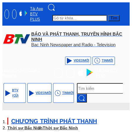
Tải App
BTV
Tìm
PLUS
BÁO VÀ PHÁT THANH, TRUYỀN HÌNH BẮC
NINH
Bac Ninh Newspaper and Radio - Television
VIDEO
MỚI
TIN
MỚI
Hotline: (+84) - 0204 -
Tải App BTV
3555568
PLUS
BTV
VIDEO
MỚI
TIN
MỚI
(CŨ)
CHƯƠNG TRÌNH PHÁT THANH
Thời sự Bắc Ninh
Thời sự Bắc Ninh