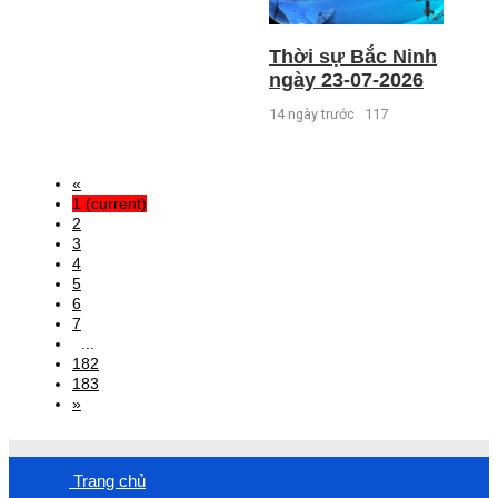
Thời sự Bắc Ninh
ngày 23-07-2026
14 ngày trước
117
«
1
(current)
2
3
4
5
6
7
...
182
183
»
Trang chủ