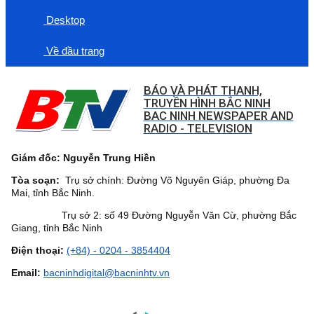
Desktop
Về đầu trang
BÁO VÀ PHÁT THANH,
TRUYỀN HÌNH BẮC NINH
BAC NINH NEWSPAPER AND
RADIO - TELEVISION
Giám đốc: Nguyễn Trung Hiền
Tòa soạn:
Trụ sở chính: Đường Võ Nguyên Giáp, phường Đa
Mai, tỉnh Bắc Ninh.
Trụ sở 2: số 49 Đường Nguyễn Văn Cừ, phường Bắc
Giang, tỉnh Bắc Ninh
Điện thoại:
(+84) - 0204 - 3854404
Email:
bacninhdigital@bacninhtv.vn