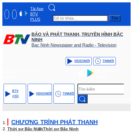
Tải App
BTV
Tìm
PLUS
BÁO VÀ PHÁT THANH, TRUYỀN HÌNH BẮC
NINH
Bac Ninh Newspaper and Radio - Television
VIDEO
MỚI
TIN
MỚI
Hotline: (+84) - 0204 -
Tải App BTV
3555568
PLUS
BTV
VIDEO
MỚI
TIN
MỚI
(CŨ)
CHƯƠNG TRÌNH PHÁT THANH
Thời sự Bắc Ninh
Thời sự Bắc Ninh