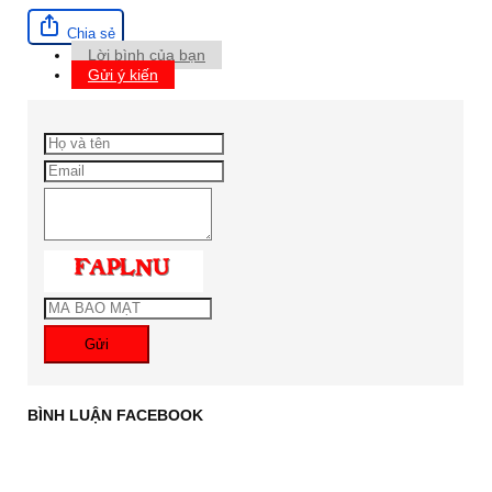
Chia sẻ
Lời bình của bạn
Gửi ý kiến
Gửi
BÌNH LUẬN FACEBOOK