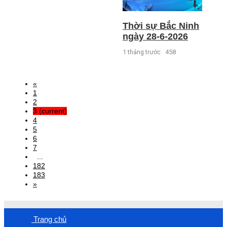
Thời sự Bắc Ninh
ngày 28-6-2026
1 tháng trước
458
«
1
2
3
(current)
4
5
6
7
...
182
183
»
Trang chủ