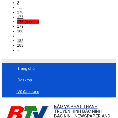
2
...
176
177
178
(current)
179
180
..
182
183
»
Trang chủ
Desktop
Về đầu trang
BÁO VÀ PHÁT THANH,
TRUYỀN HÌNH BẮC NINH
BAC NINH NEWSPAPER AND