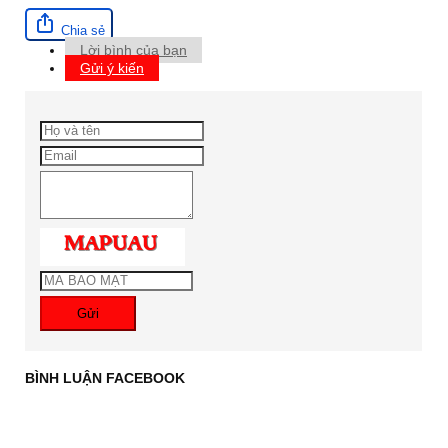
Chia sẻ
Lời bình của bạn
Gửi ý kiến
Gửi
BÌNH LUẬN FACEBOOK