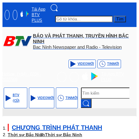
Tải App
BTV
Tìm
PLUS
BÁO VÀ PHÁT THANH, TRUYỀN HÌNH BẮC
NINH
Bac Ninh Newspaper and Radio - Television
VIDEO
MỚI
TIN
MỚI
Hotline: (+84) - 0204 -
Tải App BTV
3555568
PLUS
BTV
VIDEO
MỚI
TIN
MỚI
(CŨ)
CHƯƠNG TRÌNH PHÁT THANH
Thời sự Bắc Ninh
Thời sự Bắc Ninh