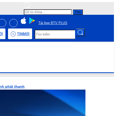
Tìm
Tải App BTV PLUS
ỚI
TIN
MỚI
ình phát thanh