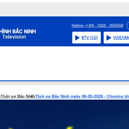
Hotline: (+84) - 0204 - 3555568
HÌNH BẮC NINH
 Television
BTV (CŨ)
VIDEO
M
h
Thời sự Bắc Ninh
Thời sự Bắc Ninh ngày 06-05-2026 - Chương tr