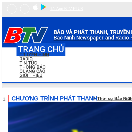
Tải App BTV PLUS
BÁO VÀ PHÁT THANH, TRUYỀN 
Bac Ninh Newspaper and Radio -
TRANG CHỦ
TRUYỀN HÌNH
RADIO
TIN TỨC
THÔNG BÁO
QUẢNG CÁO
GIỚI THIỆU
CHƯƠNG TRÌNH PHÁT THANH
Thời sự Bắc Nin