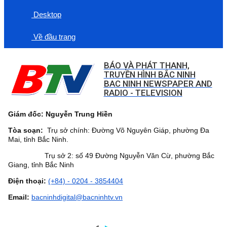
Desktop
Về đầu trang
BÁO VÀ PHÁT THANH,
TRUYỀN HÌNH BẮC NINH
BAC NINH NEWSPAPER AND
RADIO - TELEVISION
Giám đốc: Nguyễn Trung Hiền
Tòa soạn:
Trụ sở chính: Đường Võ Nguyên Giáp, phường Đa
Mai, tỉnh Bắc Ninh.
Trụ sở 2: số 49 Đường Nguyễn Văn Cừ, phường Bắc
Giang, tỉnh Bắc Ninh
Điện thoại:
(+84) - 0204 - 3854404
Email:
bacninhdigital@bacninhtv.vn