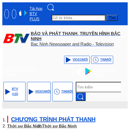
Tải App
BTV
Tìm
PLUS
BÁO VÀ PHÁT THANH, TRUYỀN HÌNH BẮC
NINH
Bac Ninh Newspaper and Radio - Television
VIDEO
MỚI
TIN
MỚI
Hotline: (+84) - 0204 -
Tải App BTV
3555568
PLUS
BTV
VIDEO
MỚI
TIN
MỚI
(CŨ)
CHƯƠNG TRÌNH PHÁT THANH
Thời sự Bắc Ninh
Thời sự Bắc Ninh