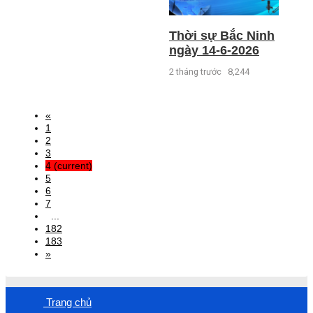
Thời sự Bắc Ninh
ngày 14-6-2026
2 tháng trước
8,244
«
1
2
3
4
(current)
5
6
7
...
182
183
»
Trang chủ