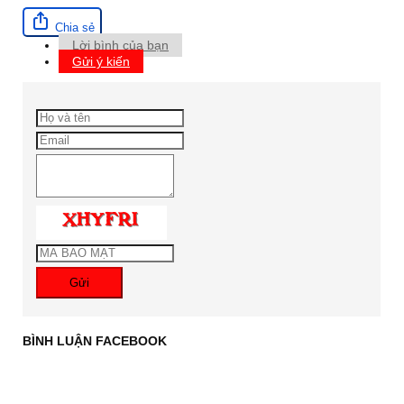
Chia sẻ
Lời bình của bạn
Gửi ý kiến
Gửi
BÌNH LUẬN FACEBOOK