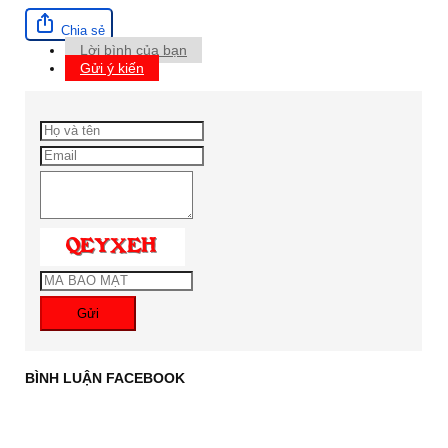
Chia sẻ
Lời bình của bạn
Gửi ý kiến
Gửi
BÌNH LUẬN FACEBOOK