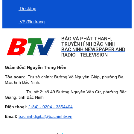
Desktop
Về đầu trang
BÁO VÀ PHÁT THANH,
TRUYỀN HÌNH BẮC NINH
BAC NINH NEWSPAPER AND
RADIO - TELEVISION
Giám đốc: Nguyễn Trung Hiền
Tòa soạn:
Trụ sở chính: Đường Võ Nguyên Giáp, phường Đa
Mai, tỉnh Bắc Ninh.
Trụ sở 2: số 49 Đường Nguyễn Văn Cừ, phường Bắc
Giang, tỉnh Bắc Ninh
Điện thoại:
(+84) - 0204 - 3854404
Email:
bacninhdigital@bacninhtv.vn