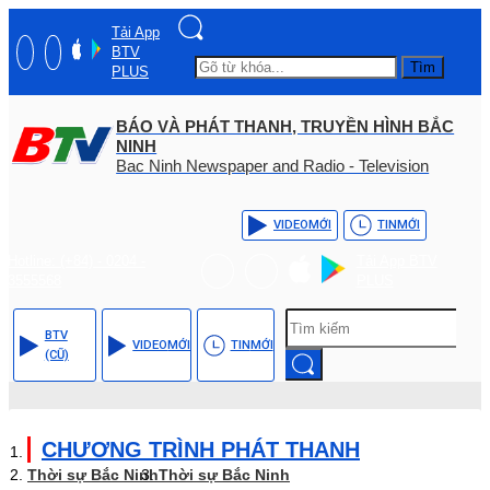
Tải App
BTV
Tìm
PLUS
BÁO VÀ PHÁT THANH, TRUYỀN HÌNH BẮC
NINH
Bac Ninh Newspaper and Radio - Television
VIDEO
MỚI
TIN
MỚI
Hotline: (+84) - 0204 -
Tải App BTV
3555568
PLUS
BTV
VIDEO
MỚI
TIN
MỚI
(CŨ)
CHƯƠNG TRÌNH PHÁT THANH
Thời sự Bắc Ninh
Thời sự Bắc Ninh