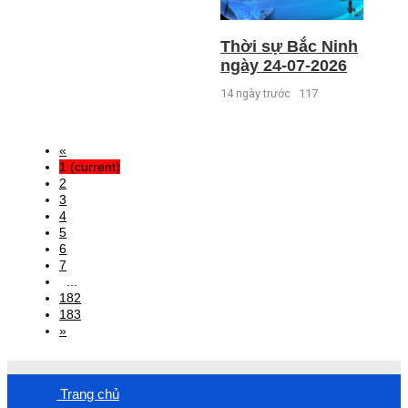
Thời sự Bắc Ninh
ngày 24-07-2026
14 ngày trước
117
«
1
(current)
2
3
4
5
6
7
...
182
183
»
Trang chủ