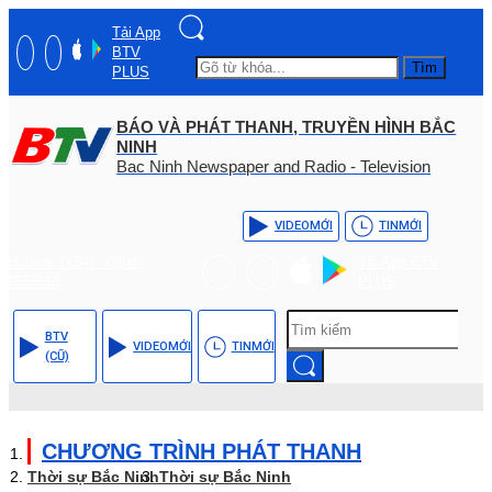
Tải App
BTV
Tìm
PLUS
BÁO VÀ PHÁT THANH, TRUYỀN HÌNH BẮC
NINH
Bac Ninh Newspaper and Radio - Television
VIDEO
MỚI
TIN
MỚI
Hotline: (+84) - 0204 -
Tải App BTV
3555568
PLUS
BTV
VIDEO
MỚI
TIN
MỚI
(CŨ)
CHƯƠNG TRÌNH PHÁT THANH
Thời sự Bắc Ninh
Thời sự Bắc Ninh