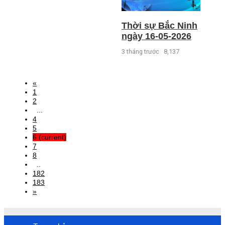
Thời sự Bắc Ninh
ngày 16-05-2026
3 tháng trước
8,137
«
1
2
...
4
5
6
(current)
7
8
..
182
183
»