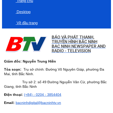
Trang chủ
Desktop
Về đầu trang
BÁO VÀ PHÁT THANH,
TRUYỀN HÌNH BẮC NINH
BAC NINH NEWSPAPER AND
RADIO - TELEVISION
Giám đốc: Nguyễn Trung Hiền
Tòa soạn:
Trụ sở chính: Đường Võ Nguyên Giáp, phường Đa
Mai, tỉnh Bắc Ninh.
Trụ sở 2: số 49 Đường Nguyễn Văn Cừ, phường Bắc
Giang, tỉnh Bắc Ninh
Điện thoại:
(+84) - 0204 - 3854404
Email:
bacninhdigital@bacninhtv.vn