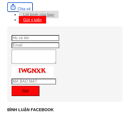
Chia sẻ
Lời bình của bạn
Gửi ý kiến
Gửi
BÌNH LUẬN FACEBOOK