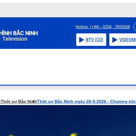
Hotline: (+84) - 0204 - 3555568
HÌNH BẮC NINH
 Television
BTV (CŨ)
VIDEO
M
h
Thời sự Bắc Ninh
Thời sự Bắc Ninh ngày 26-5-2026 - Chương trì