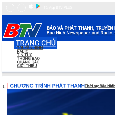
Tải App BTV PLUS
BÁO VÀ PHÁT THANH, TRUYỀN 
Bac Ninh Newspaper and Radio -
TRANG CHỦ
TRUYỀN HÌNH
RADIO
TIN TỨC
THÔNG BÁO
QUẢNG CÁO
GIỚI THIỆU
CHƯƠNG TRÌNH PHÁT THANH
Thời sự Bắc Nin