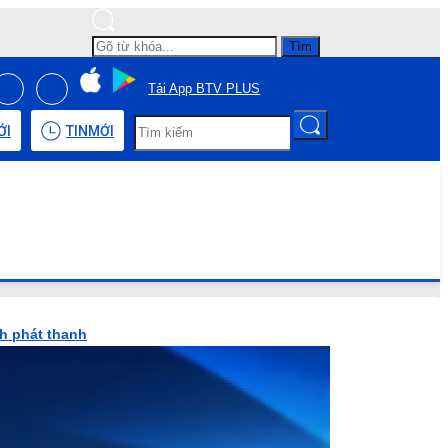
Tìm
Tải App BTV PLUS
ỚI
TIN
MỚI
nh phát thanh