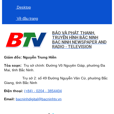
Desktop
Về đầu trang
BÁO VÀ PHÁT THANH,
TRUYỀN HÌNH BẮC NINH
BAC NINH NEWSPAPER AND
RADIO - TELEVISION
Giám đốc: Nguyễn Trung Hiền
Tòa soạn:
Trụ sở chính: Đường Võ Nguyên Giáp, phường Đa
Mai, tỉnh Bắc Ninh.
Trụ sở 2: số 49 Đường Nguyễn Văn Cừ, phường Bắc
Giang, tỉnh Bắc Ninh
Điện thoại:
(+84) - 0204 - 3854404
Email:
bacninhdigital@bacninhtv.vn