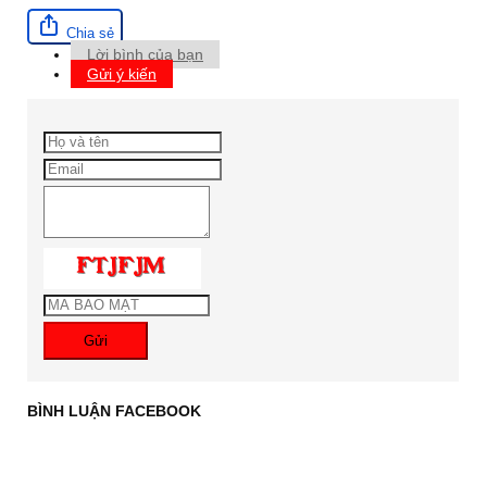
Chia sẻ
Lời bình của bạn
Gửi ý kiến
Gửi
BÌNH LUẬN FACEBOOK