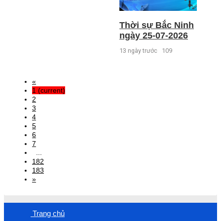
Thời sự Bắc Ninh
ngày 25-07-2026
13 ngày trước
109
«
1
(current)
2
3
4
5
6
7
...
182
183
»
Trang chủ