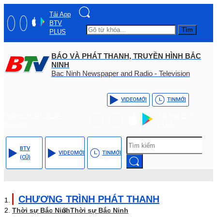
Tải App
BTV
Tìm
PLUS
BÁO VÀ PHÁT THANH, TRUYỀN HÌNH BẮC
NINH
Bac Ninh Newspaper and Radio - Television
VIDEO
MỚI
TIN
MỚI
Hotline: (+84) - 0204 -
Tải App BTV
3555568
PLUS
BTV
VIDEO
MỚI
TIN
MỚI
(CŨ)
CHƯƠNG TRÌNH PHÁT THANH
Thời sự Bắc Ninh
Thời sự Bắc Ninh