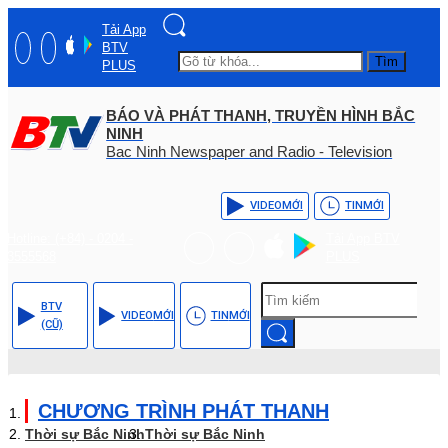
Tải App
BTV
Tìm
PLUS
BÁO VÀ PHÁT THANH, TRUYỀN HÌNH BẮC
NINH
Bac Ninh Newspaper and Radio - Television
VIDEO
MỚI
TIN
MỚI
Hotline: (+84) - 0204 -
Tải App BTV
3555568
PLUS
BTV
VIDEO
MỚI
TIN
MỚI
(CŨ)
CHƯƠNG TRÌNH PHÁT THANH
Thời sự Bắc Ninh
Thời sự Bắc Ninh