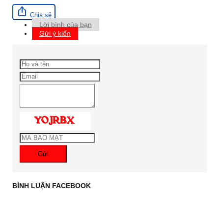
Chia sẻ
Lời bình của bạn
Gửi ý kiến
Gửi
BÌNH LUẬN FACEBOOK