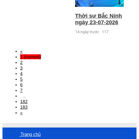
Thời sự Bắc Ninh
ngày 23-07-2026
14 ngày trước
117
«
1
(current)
2
3
4
5
6
7
...
182
183
»
Trang chủ