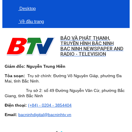
Desktop
Về đầu trang
BÁO VÀ PHÁT THANH,
TRUYỀN HÌNH BẮC NINH
BAC NINH NEWSPAPER AND
RADIO - TELEVISION
Giám đốc: Nguyễn Trung Hiền
Tòa soạn:
Trụ sở chính: Đường Võ Nguyên Giáp, phường Đa
Mai, tỉnh Bắc Ninh.
Trụ sở 2: số 49 Đường Nguyễn Văn Cừ, phường Bắc
Giang, tỉnh Bắc Ninh
Điện thoại:
(+84) - 0204 - 3854404
Email:
bacninhdigital@bacninhtv.vn