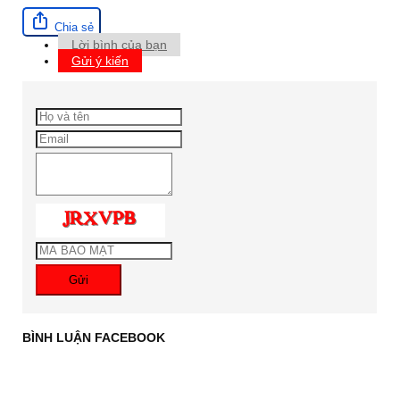
Chia sẻ
Lời bình của bạn
Gửi ý kiến
Gửi
BÌNH LUẬN FACEBOOK