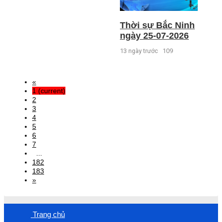
Thời sự Bắc Ninh
ngày 25-07-2026
13 ngày trước
109
«
1
(current)
2
3
4
5
6
7
...
182
183
»
Trang chủ