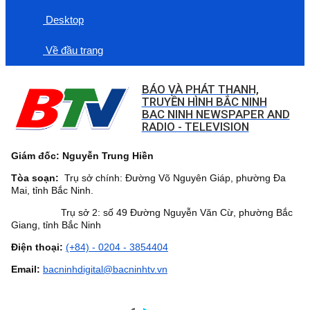
Desktop
Về đầu trang
BÁO VÀ PHÁT THANH,
TRUYỀN HÌNH BẮC NINH
BAC NINH NEWSPAPER AND
RADIO - TELEVISION
Giám đốc: Nguyễn Trung Hiền
Tòa soạn:
Trụ sở chính: Đường Võ Nguyên Giáp, phường Đa
Mai, tỉnh Bắc Ninh.
Trụ sở 2: số 49 Đường Nguyễn Văn Cừ, phường Bắc
Giang, tỉnh Bắc Ninh
Điện thoại:
(+84) - 0204 - 3854404
Email:
bacninhdigital@bacninhtv.vn