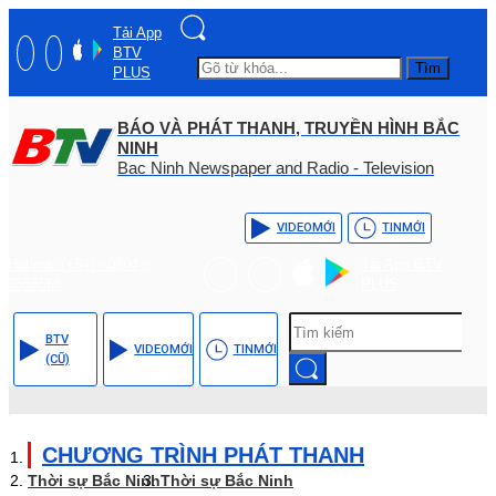
Tải App
BTV
Tìm
PLUS
BÁO VÀ PHÁT THANH, TRUYỀN HÌNH BẮC
NINH
Bac Ninh Newspaper and Radio - Television
VIDEO
MỚI
TIN
MỚI
Hotline: (+84) - 0204 -
Tải App BTV
3555568
PLUS
BTV
VIDEO
MỚI
TIN
MỚI
(CŨ)
CHƯƠNG TRÌNH PHÁT THANH
Thời sự Bắc Ninh
Thời sự Bắc Ninh