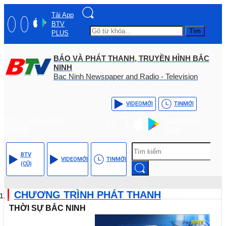
Tải App
BTV
Tìm
PLUS
BÁO VÀ PHÁT THANH, TRUYỀN HÌNH BẮC
NINH
Bac Ninh Newspaper and Radio - Television
VIDEO
MỚI
TIN
MỚI
Hotline: (+84) - 0204 -
Tải App BTV
3555568
PLUS
BTV
VIDEO
MỚI
TIN
MỚI
(CŨ)
CHƯƠNG TRÌNH PHÁT THANH
THỜI SỰ BẮC NINH