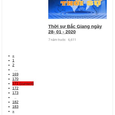
Thời sự Bắc Giang ngày
28- 01 - 2020
7 năm trước
6,611
«
1
2
...
169
170
171
(current)
172
173
..
182
183
»