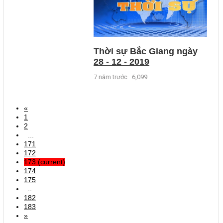
Thời sự Bắc Giang ngày
28 - 12 - 2019
7 năm trước
6,099
«
1
2
...
171
172
173
(current)
174
175
..
182
183
»