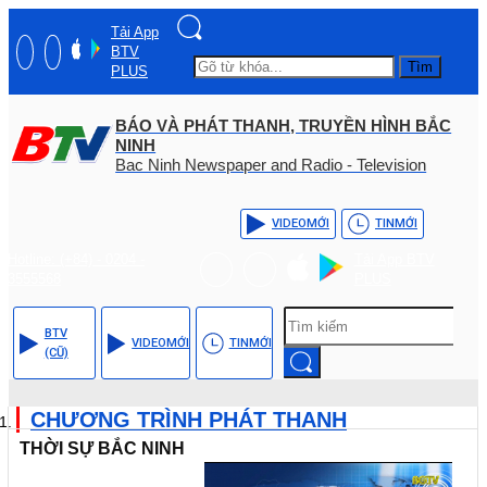
Tải App
BTV
Tìm
PLUS
BÁO VÀ PHÁT THANH, TRUYỀN HÌNH BẮC
NINH
Bac Ninh Newspaper and Radio - Television
VIDEO
MỚI
TIN
MỚI
Hotline: (+84) - 0204 -
Tải App BTV
3555568
PLUS
BTV
VIDEO
MỚI
TIN
MỚI
(CŨ)
CHƯƠNG TRÌNH PHÁT THANH
THỜI SỰ BẮC NINH