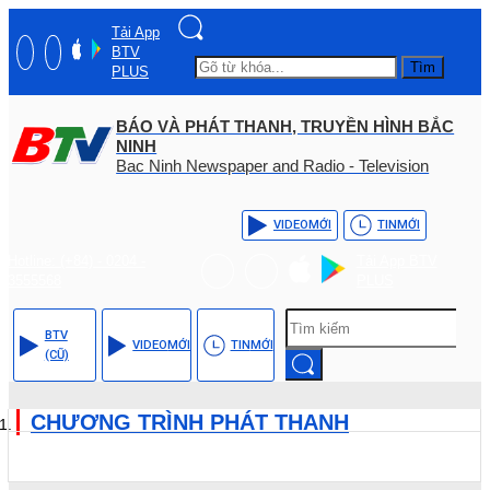
Tải App
BTV
Tìm
PLUS
BÁO VÀ PHÁT THANH, TRUYỀN HÌNH BẮC
NINH
Bac Ninh Newspaper and Radio - Television
VIDEO
MỚI
TIN
MỚI
Hotline: (+84) - 0204 -
Tải App BTV
3555568
PLUS
BTV
VIDEO
MỚI
TIN
MỚI
(CŨ)
CHƯƠNG TRÌNH PHÁT THANH