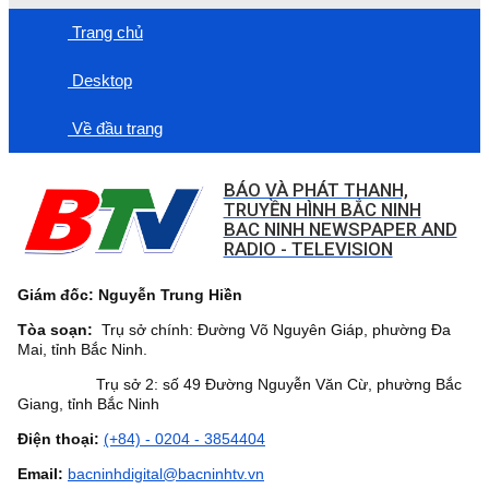
Trang chủ
Desktop
Về đầu trang
BÁO VÀ PHÁT THANH,
TRUYỀN HÌNH BẮC NINH
BAC NINH NEWSPAPER AND
RADIO - TELEVISION
Giám đốc: Nguyễn Trung Hiền
Tòa soạn:
Trụ sở chính: Đường Võ Nguyên Giáp, phường Đa
Mai, tỉnh Bắc Ninh.
Trụ sở 2: số 49 Đường Nguyễn Văn Cừ, phường Bắc
Giang, tỉnh Bắc Ninh
Điện thoại:
(+84) - 0204 - 3854404
Email:
bacninhdigital@bacninhtv.vn