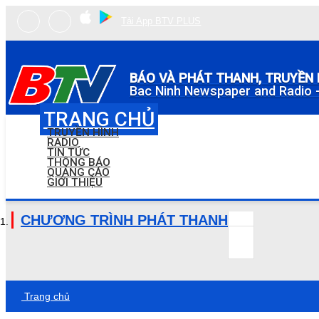
Tải App BTV PLUS
BÁO VÀ PHÁT THANH, TRUYỀN 
Bac Ninh Newspaper and Radio -
TRANG CHỦ
TRUYỀN HÌNH
RADIO
TIN TỨC
THÔNG BÁO
QUẢNG CÁO
GIỚI THIỆU
CHƯƠNG TRÌNH PHÁT THANH
Trang chủ