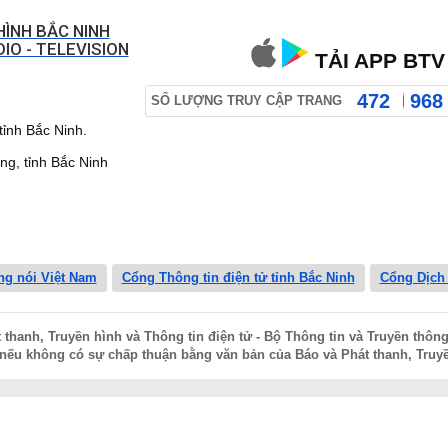
HÌNH BẮC NINH
IO - TELEVISION
TẢI APP BTV
472
968
SỐ LƯỢNG TRUY CẬP TRANG
ỉnh Bắc Ninh.
 tỉnh Bắc Ninh
ng nói Việt Nam
Cổng Thông tin điện tử tỉnh Bắc Ninh
Cổng Dịch
hanh, Truyền hình và Thông tin điện tử - Bộ Thông tin và Truyền thông
nếu không có sự chấp thuận bằng văn bản của Báo và Phát thanh, Truyề