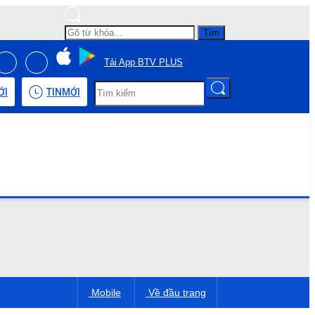
Tìm
Tải App BTV PLUS
ỚI
TIN
MỚI
Mobile
Về đầu trang