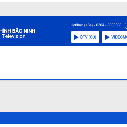
Hotline: (+84) - 0204 - 3555568
HÌNH BẮC NINH
 Television
BTV (CŨ)
VIDEO
M